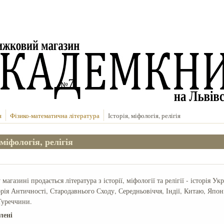
я
Фізико-математична література
Історія, міфологія, релігія
 міфологія, релігія
агазині продається література з історії, міфології та релігії - історія Укр
орія Античності, Стародавнього Сходу, Середньовіччя, Індії, Китаю, Японі
 Туреччини.
лені