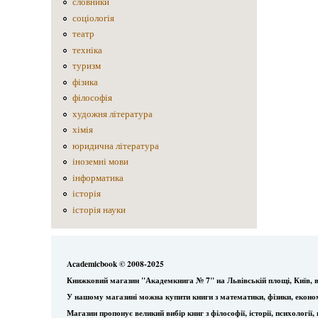
словники
соціологія
театр
техніка
туризм
фізика
філософія
художня література
хімія
юридична література
іноземні мови
інформатика
історія
історія науки
Academicbook © 2008-2025
Книжковий магазин "Академкнига № 7" на Львівській площі, Київ, в
У нашому магазині можна купити книги з математики, фізики, еконо
Магазин пропонує великий вибір книг з філософії, історії, психологі