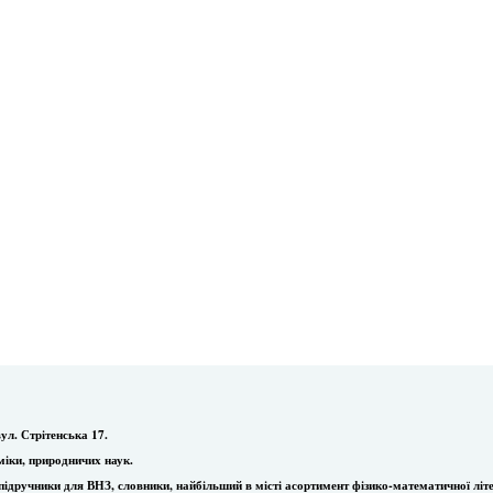
ул. Стрітенська 17.
міки, природничих наук.
ї, підручники для ВНЗ, словники, найбільший в місті асортимент фізико-математичної літ