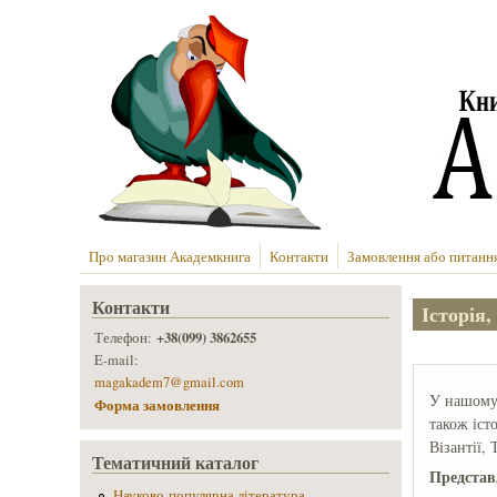
Перейти до основного вмісту
Про магазин Академкнига
Контакти
Замовлення або питанн
Контакти
Історія,
+38(099) 3862655
Телефон:
E-mail:
magakadem7@gmail.com
У нашому м
Форма замовлення
також іст
Візантії,
Тематичний каталог
Представ
Науково-популярна література