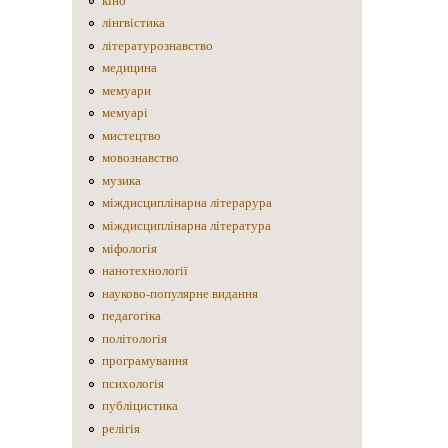
кіно
лінгвістика
літературознавство
медицина
мемуари
мемуарі
мистецтво
мовознавство
музика
міждисциплінарна літерарура
міждисциплінарна література
міфологія
нанотехнології
науково-популярне видання
педагогіка
політологія
програмування
психологія
публіцистика
релігія