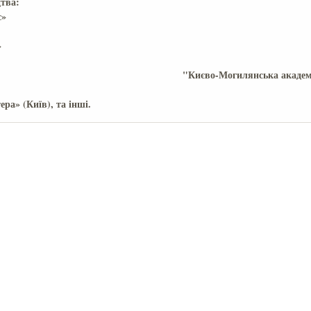
вида
с»
(К
»
(Ки
"Києво-Могилянська академ
тера» (Київ), та інші.