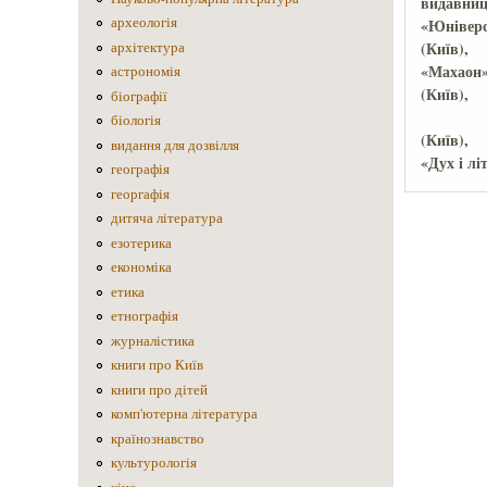
археологія
«Юнівер
архітектура
«Махаон
астрономія
біографії
біологія
(Київ),
видання для дозвілля
«Дух і лі
географія
георгафія
дитяча література
езотерика
економіка
етика
етнографія
журналістика
книги про Київ
книги про дітей
комп'ютерна література
країнознавство
культурологія