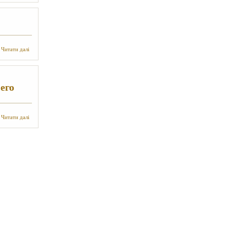
про Рид К. - Гильберт
Читати далі
его
про Сираждинов С., Матвиевская Г. - Абу Райхан Беруни и его
Читати далі
математические труды