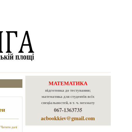
МАТЕМАТИКА
підготовка до тестування;
математика для студентів всіх
спеціальностей, в т. ч. мехмату
еи
067-1363735
acbookkiev@gmail.com
про Капитонова Ю.В., Летичевский А.А. - Парадигмы и идеи
Читати далі
академика В.М.Глушкова