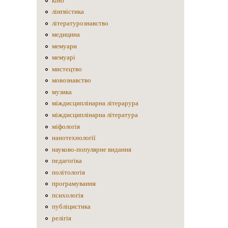
кіно
лінгвістика
літературознавство
медицина
мемуари
мемуарі
мистецтво
мовознавство
музика
міждисциплінарна літерарура
міждисциплінарна література
міфологія
нанотехнології
науково-популярне видання
педагогіка
політологія
програмування
психологія
публіцистика
релігія