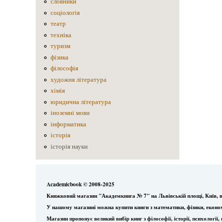
словники
соціологія
театр
техніка
туризм
фізика
філософія
художня література
хімія
юридична література
іноземні мови
інформатика
історія
історія науки
Academicbook © 2008-2025
Книжковий магазин "Академкнига № 7" на Львівській площі, Київ, в
У нашому магазині можна купити книги з математики, фізики, еконо
Магазин пропонує великий вибір книг з філософії, історії, психологі