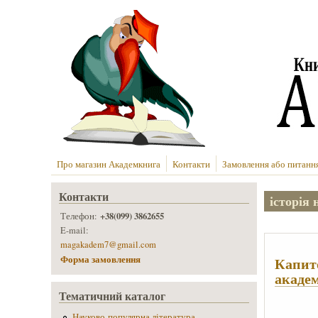
Перейти до основного вмісту
Про магазин Академкнига
Контакти
Замовлення або питанн
Контакти
історія 
+38(099) 3862655
Телефон:
E-mail:
magakadem7@gmail.com
Форма замовлення
Капито
акаде
Тематичний каталог
Науково-популярна література