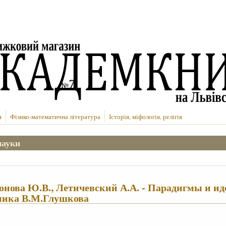
я
Фізико-математична література
Історія, міфологія, релігія
науки
нова Ю.В., Летичевский А.А. - Парадигмы и ид
мика В.М.Глушкова