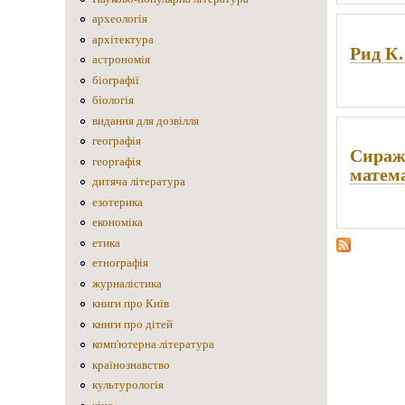
археологія
архітектура
Рид К.
астрономія
біографії
біологія
видання для дозвілля
географія
Сиражд
георгафія
матем
дитяча література
езотерика
економіка
етика
етнографія
журналістика
книги про Київ
книги про дітей
комп'ютерна література
країнознавство
культурологія