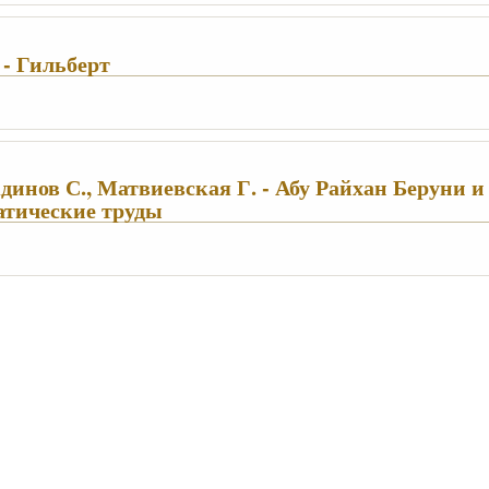
 - Гильберт
инов С., Матвиевская Г. - Абу Райхан Беруни и 
атические труды