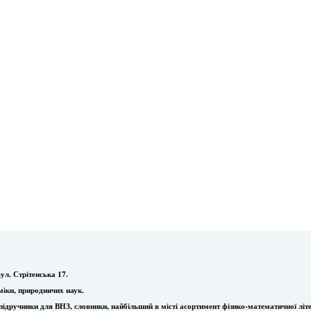
ул. Стрітенська 17.
міки, природничих наук.
ї, підручники для ВНЗ, словники, найбільший в місті асортимент фізико-математичної літ