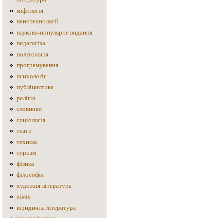
міфологія
нанотехнології
науково-популярне видання
педагогіка
політологія
програмування
психологія
публіцистика
релігія
словники
соціологія
театр
техніка
туризм
фізика
філософія
художня література
хімія
юридична література