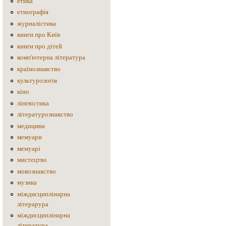
етика
етнографія
журналістика
книги про Київ
книги про дітей
комп'ютерна література
країнознавство
культурологія
кіно
лінгвістика
літературознавство
медицина
мемуари
мемуарі
мистецтво
мовознавство
музика
міждисциплінарна
літерарура
міждисциплінарна
література