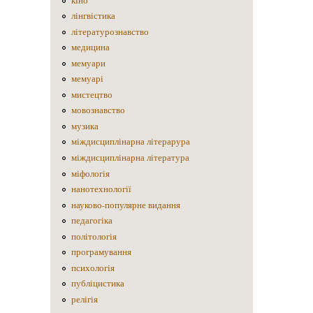
кіно
лінгвістика
літературознавство
медицина
мемуари
мемуарі
мистецтво
мовознавство
музика
міждисциплінарна літерарура
міждисциплінарна література
міфологія
нанотехнології
науково-популярне видання
педагогіка
політологія
програмування
психологія
публіцистика
релігія