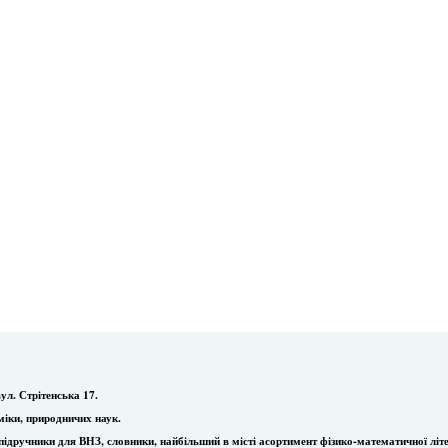
ул. Стрітенська 17.
міки, природничих наук.
ї, підручники для ВНЗ, словники, найбільший в місті асортимент фізико-математичної літ