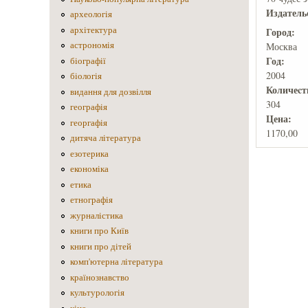
Издатель
археологія
архітектура
Город:
астрономія
Москва
Год:
біографії
2004
біологія
Количеcт
видання для дозвілля
304
географія
Цена:
георгафія
1170,00
дитяча література
езотерика
економіка
етика
етнографія
журналістика
книги про Київ
книги про дітей
комп'ютерна література
країнознавство
культурологія