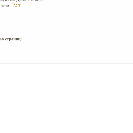
ство:
АСТ
во страниц: