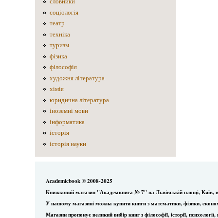
словники
соціологія
театр
техніка
туризм
фізика
філософія
художня література
хімія
юридична література
іноземні мови
інформатика
історія
історія науки
Academicbook © 2008-2025
Книжковий магазин "Академкнига № 7" на Львівській площі, Київ, в
У нашому магазині можна купити книги з математики, фізики, еконо
Магазин пропонує великий вибір книг з філософії, історії, психологі