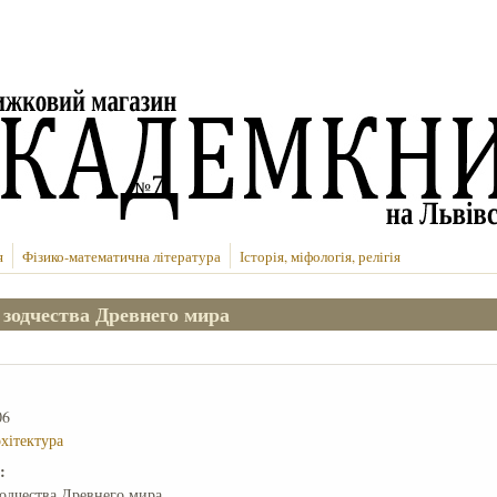
я
Фізико-математична література
Історія, міфологія, релігія
с зодчества Древнего мира
06
рхітектура
е:
зодчества Древнего мира