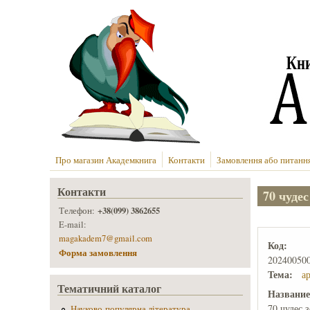
Перейти до основного вмісту
Про магазин Академкнига
Контакти
Замовлення або питанн
Контакти
70 чуде
+38(099) 3862655
Телефон:
E-mail:
magakadem7@gmail.com
Код:
Форма замовлення
20240050
Тема:
а
Тематичний каталог
Названи
70 чудес 
Науково-популярна література