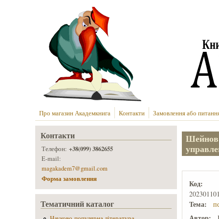
Перейти до основного вмісту
Про магазин Академкнига
Контакти
Замовлення або питанн
Контакти
Шейнов 
управле
+38(099) 3862655
Телефон:
E-mail:
magakadem7@gmail.com
Форма замовлення
Код:
20230110
Тематичний каталог
Тема:
п
Автор:
Науково-популярна література