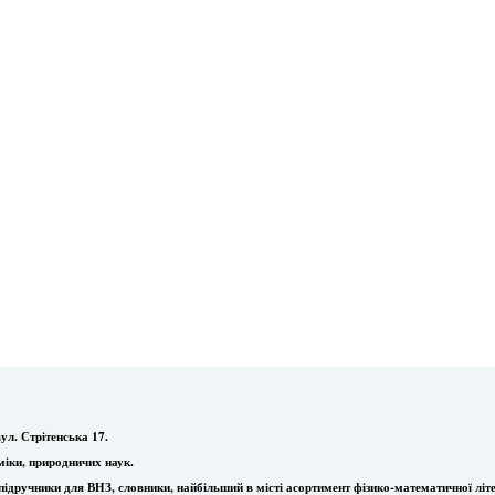
ул. Стрітенська 17.
міки, природничих наук.
ї, підручники для ВНЗ, словники, найбільший в місті асортимент фізико-математичної літ