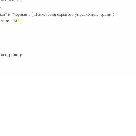
е:
ый” и “черный”. ( Психология скрытого управления людьми.)
ство:
АСТ
во страниц: