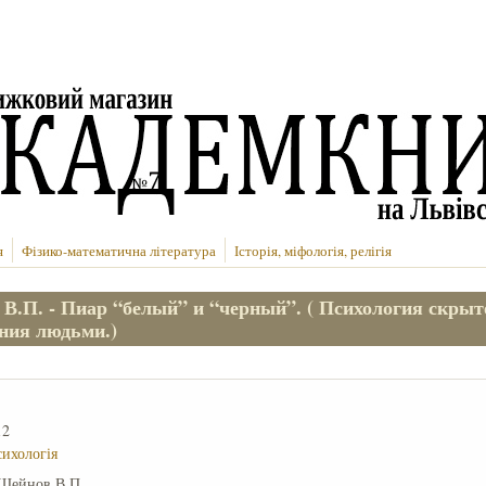
я
Фізико-математична література
Історія, міфологія, релігія
В.П. - Пиар “белый” и “черный”. ( Психология скрыт
ния людьми.)
12
сихологія
Шейнов В.П.