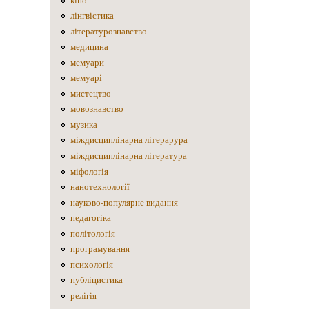
кіно
лінгвістика
літературознавство
медицина
мемуари
мемуарі
мистецтво
мовознавство
музика
міждисциплінарна літерарура
міждисциплінарна література
міфологія
нанотехнології
науково-популярне видання
педагогіка
політологія
програмування
психологія
публіцистика
релігія