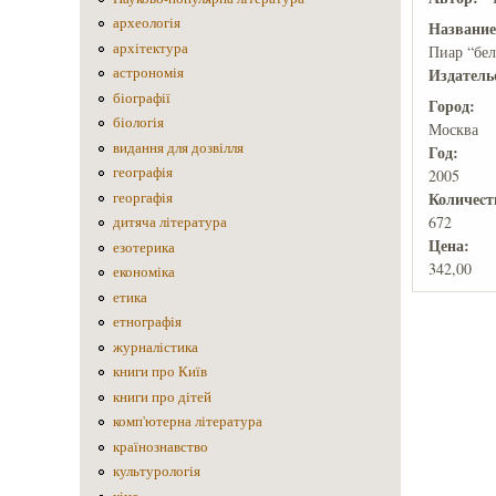
археологія
Названи
архітектура
Пиар “бел
астрономія
Издатель
біографії
Город:
біологія
Москва
видання для дозвілля
Год:
географія
2005
Количеcт
георгафія
672
дитяча література
Цена:
езотерика
342,00
економіка
етика
етнографія
журналістика
книги про Київ
книги про дітей
комп'ютерна література
країнознавство
культурологія