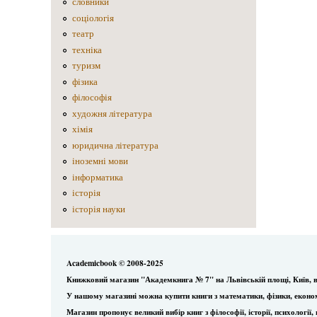
словники
соціологія
театр
техніка
туризм
фізика
філософія
художня література
хімія
юридична література
іноземні мови
інформатика
історія
історія науки
Academicbook © 2008-2025
Книжковий магазин "Академкнига № 7" на Львівській площі, Київ, в
У нашому магазині можна купити книги з математики, фізики, еконо
Магазин пропонує великий вибір книг з філософії, історії, психологі