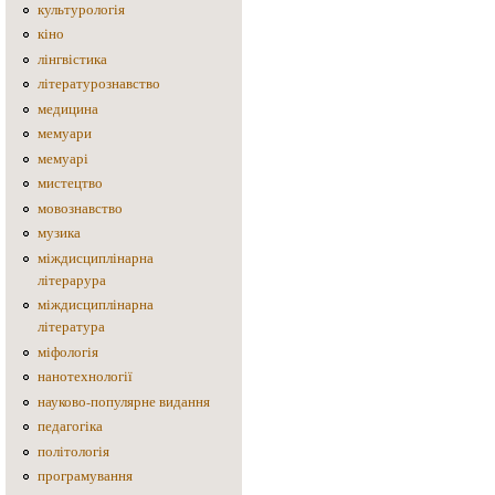
культурологія
кіно
лінгвістика
літературознавство
медицина
мемуари
мемуарі
мистецтво
мовознавство
музика
міждисциплінарна
літерарура
міждисциплінарна
література
міфологія
нанотехнології
науково-популярне видання
педагогіка
політологія
програмування