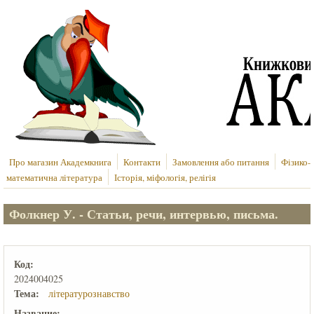
Перейти до основного вмісту
Про магазин Академкнига
Контакти
Замовлення або питання
Фізико-
математична література
Історія, міфологія, релігія
Фолкнер У. - Статьи, речи, интервью, письма.
Код:
2024004025
Тема:
літературознавство
Название: