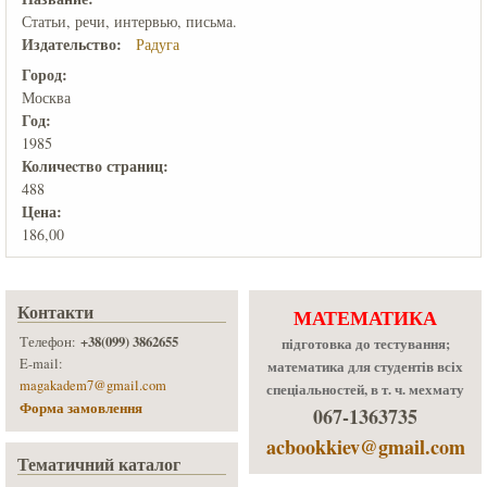
Статьи, речи, интервью, письма.
Издательство:
Радуга
Город:
Москва
Год:
1985
Количеcтво страниц:
488
Цена:
186,00
Контакти
МАТЕМАТИКА
+38(099) 3862655
Телефон:
підготовка до тестування;
E-mail:
математика для студентів всіх
magakadem7@gmail.com
спеціальностей, в т. ч. мехмату
Форма замовлення
067-1363735
acbookkiev@gmail.com
Тематичний каталог