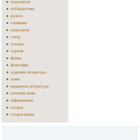
психологія
публіцистика
релігія
словники
соціологія
театр
техніка
туризм
фізика
філософія
художня література
хімія
юридична література
іноземні мови
інформатика
історія
історія науки