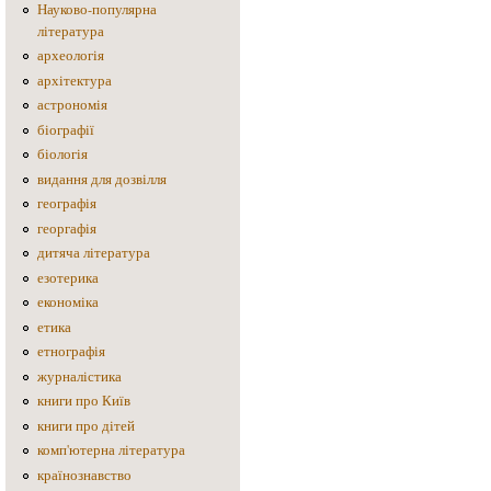
Науково-популярна
література
археологія
архітектура
астрономія
біографії
біологія
видання для дозвілля
географія
георгафія
дитяча література
езотерика
економіка
етика
етнографія
журналістика
книги про Київ
книги про дітей
комп'ютерна література
країнознавство