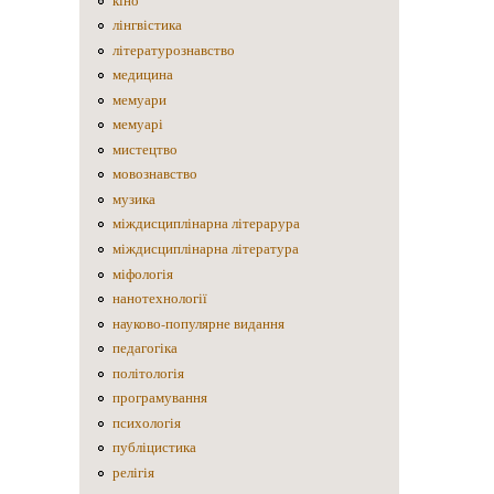
кіно
лінгвістика
літературознавство
медицина
мемуари
мемуарі
мистецтво
мовознавство
музика
міждисциплінарна літерарура
міждисциплінарна література
міфологія
нанотехнології
науково-популярне видання
педагогіка
політологія
програмування
психологія
публіцистика
релігія