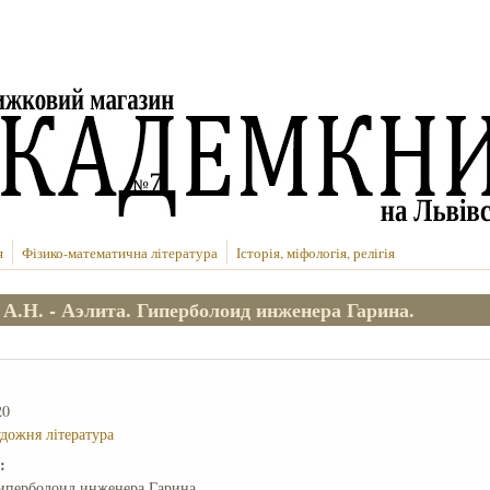
я
Фізико-математична література
Історія, міфологія, релігія
 А.Н. - Аэлита. Гиперболоид инженера Гарина.
20
удожня література
е:
Гиперболоид инженера Гарина.