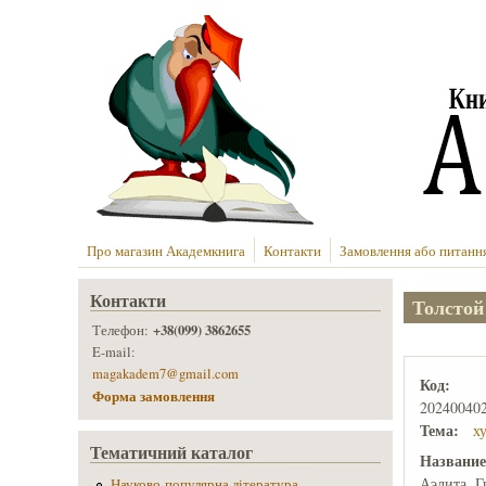
Перейти до основного вмісту
Про магазин Академкнига
Контакти
Замовлення або питанн
Контакти
Толстой
+38(099) 3862655
Телефон:
E-mail:
magakadem7@gmail.com
Код:
Форма замовлення
20240040
Тема:
х
Тематичний каталог
Названи
Аэлита. 
Науково-популярна література