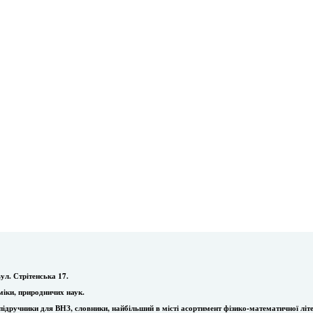
ул. Стрітенська 17.
міки, природничих наук.
ї, підручники для ВНЗ, словники, найбільший в місті асортимент фізико-математичної літ