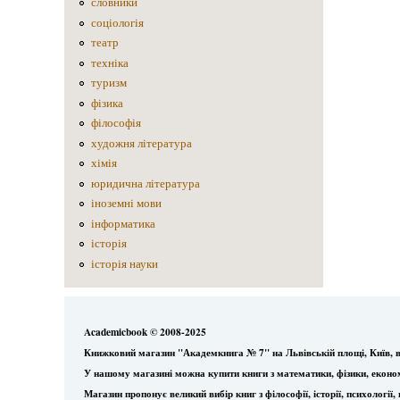
словники
соціологія
театр
техніка
туризм
фізика
філософія
художня література
хімія
юридична література
іноземні мови
інформатика
історія
історія науки
Academicbook © 2008-2025
Книжковий магазин "Академкнига № 7" на Львівській площі, Київ, в
У нашому магазині можна купити книги з математики, фізики, еконо
Магазин пропонує великий вибір книг з філософії, історії, психологі