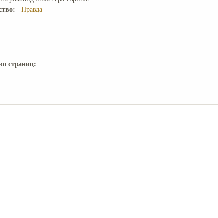
ство:
Правда
во страниц: