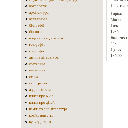
Издатель
археологія
архітектура
Город:
астрономія
Москва
Год:
біографії
1986
біологія
Количеcт
видання для дозвілля
448
географія
Цена:
георгафія
186,00
дитяча література
езотерика
економіка
етика
етнографія
журналістика
книги про Київ
книги про дітей
комп'ютерна література
країнознавство
культурологія