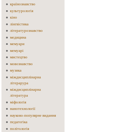
країнознавство
культурологія
кіно
лінгвістика
літературознавство
медицина
мемуари
мемуарі
мистецтво
мовознавство
музика
міждисциплінарна
літерарура
міждисциплінарна
література
міфологія
нанотехнології
науково-популярне видання
педагогіка
політологія