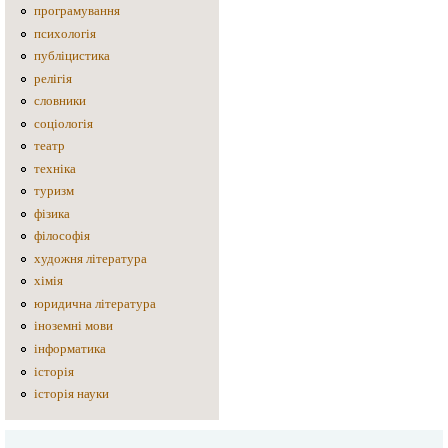
програмування
психологія
публіцистика
релігія
словники
соціологія
театр
техніка
туризм
фізика
філософія
художня література
хімія
юридична література
іноземні мови
інформатика
історія
історія науки