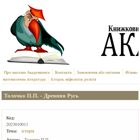
Перейти до основного вмісту
Про магазин Академкнига
Контакти
Замовлення або питання
Фізико-
математична література
Історія, міфологія, релігія
Толочко П.П. - Древняя Русь
Код:
2023010011
Тема:
історія
Автор:
Толочко П.П.