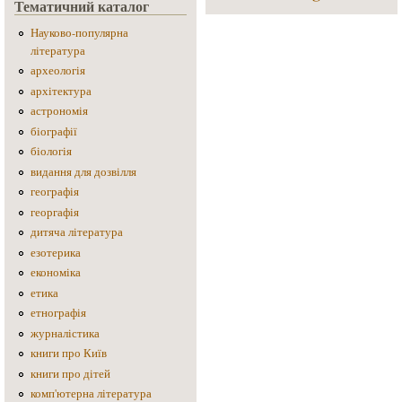
Тематичний каталог
Науково-популярна
література
археологія
архітектура
астрономія
біографії
біологія
видання для дозвілля
географія
георгафія
дитяча література
езотерика
економіка
етика
етнографія
журналістика
книги про Київ
книги про дітей
комп'ютерна література