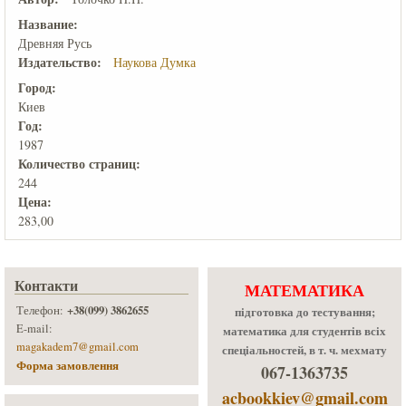
Название:
Древняя Русь
Издательство:
Наукова Думка
Город:
Киев
Год:
1987
Количеcтво страниц:
244
Цена:
283,00
Контакти
МАТЕМАТИКА
+38(099) 3862655
Телефон:
підготовка до тестування;
E-mail:
математика для студентів всіх
magakadem7@gmail.com
спеціальностей, в т. ч. мехмату
Форма замовлення
067-1363735
acbookkiev@gmail.com