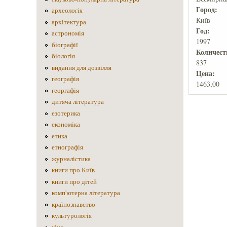
Город:
археологія
Київ
архітектура
Год:
астрономія
1997
біографії
Количеcт
біологія
837
видання для дозвілля
Цена:
географія
1463,00
георгафія
дитяча література
езотерика
економіка
етика
етнографія
журналістика
книги про Київ
книги про дітей
комп'ютерна література
країнознавство
культурологія