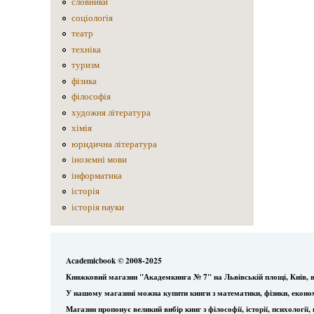
словники
соціологія
театр
техніка
туризм
фізика
філософія
художня література
хімія
юридична література
іноземні мови
інформатика
історія
історія науки
Academicbook © 2008-2025
Книжковий магазин "Академкнига № 7" на Львівській площі, Київ, в
У нашому магазині можна купити книги з математики, фізики, еконо
Магазин пропонує великий вибір книг з філософії, історії, психологі