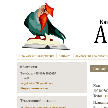
Перейти до основного вмісту
Про магазин Академкнига
Контакти
Замовлення або питанн
Контакти
Тицкий 
+38(099) 3862655
Телефон:
E-mail:
magakadem7@gmail.com
Код:
Форма замовлення
20240070
Тема:
е
Тематичний каталог
Названи
Всемирная
Науково-популярна література