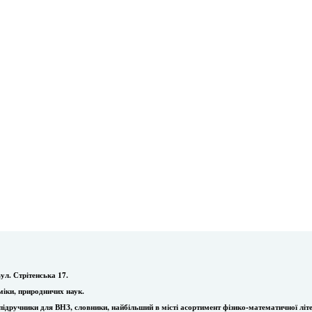
ул. Стрітенська 17.
міки, природничих наук.
ї, підручники для ВНЗ, словники, найбільший в місті асортимент фізико-математичної літ