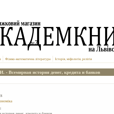
я
Фізико-математична література
Історія, міфологія, релігія
И. - Всемирная история денег, кредита и банков
28
кономіка
е:
 история денег, кредита и банков