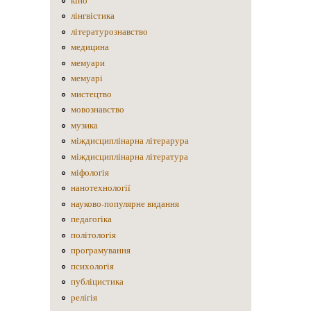
кіно
лінгвістика
літературознавство
медицина
мемуари
мемуарі
мистецтво
мовознавство
музика
міждисциплінарна літерарура
міждисциплінарна література
міфологія
нанотехнології
науково-популярне видання
педагогіка
політологія
програмування
психологія
публіцистика
релігія