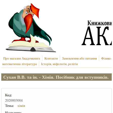
Перейти до основного вмісту
Про магазин Академкнига
Контакти
Замовлення або питання
Фізико-
математична література
Історія, міфологія, релігія
Сухан В.В. та ін. - Хімія. Посібник для вступників.
Код:
2020003004
Тема:
хімія
Название: