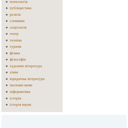
психологія
публіцистика
релігія
словники
соціологія
театр
техніка
туризм
фізика
філософія
художня література
хімія
юридична література
іноземні мови
інформатика
історія
історія науки