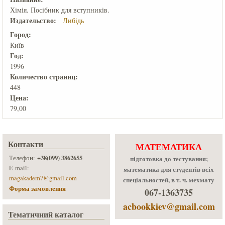
Хімія. Посібник для вступників.
Издательство:
Либідь
Город:
Київ
Год:
1996
Количеcтво страниц:
448
Цена:
79,00
Контакти
МАТЕМАТИКА
+38(099) 3862655
Телефон:
підготовка до тестування;
E-mail:
математика для студентів всіх
magakadem7@gmail.com
спеціальностей, в т. ч. мехмату
Форма замовлення
067-1363735
acbookkiev@gmail.com
Тематичний каталог