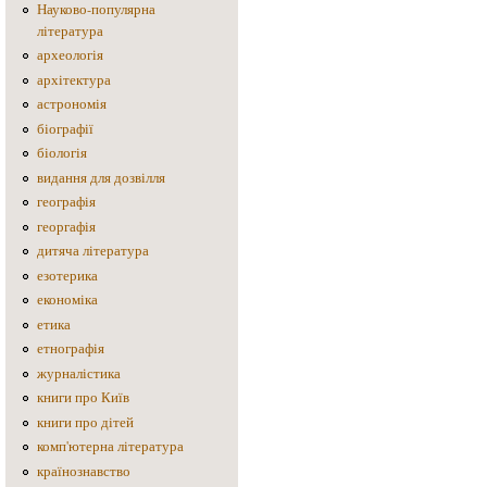
Науково-популярна
література
археологія
архітектура
астрономія
біографії
біологія
видання для дозвілля
географія
георгафія
дитяча література
езотерика
економіка
етика
етнографія
журналістика
книги про Київ
книги про дітей
комп'ютерна література
країнознавство