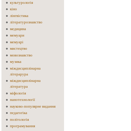
культурологія
кіно
лінгвістика
літературознавство
медицина
мемуари
мемуарі
мистецтво
мовознавство
музика
міждисциплінарна
літерарура
міждисциплінарна
література
міфологія
нанотехнології
науково-популярне видання
педагогіка
політологія
програмування