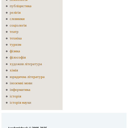
публіцистика
релігія
словники
соціологія
театр
техніка
туризм
фізика
філософія
художня література
хімія
юридична література
іноземні мови
інформатика
історія
історія науки
Academicbook © 2008-2025