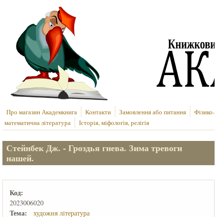
Перейти до основного вмісту
Про магазин Академкнига
Контакти
Замовлення або питання
Фізико-
математична література
Історія, міфологія, релігія
Стейнбек Дж. - Гроздья гнева. Зима тревоги
нашей.
Код:
2023006020
Тема:
художня література