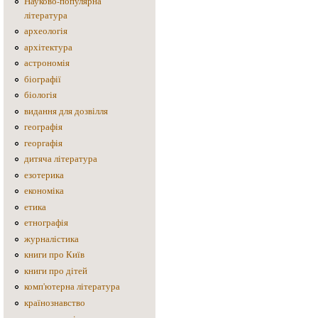
Науково-популярна
література
археологія
архітектура
астрономія
біографії
біологія
видання для дозвілля
географія
георгафія
дитяча література
езотерика
економіка
етика
етнографія
журналістика
книги про Київ
книги про дітей
комп'ютерна література
країнознавство