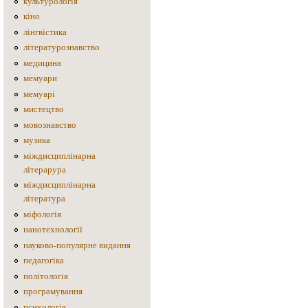
культурологія
кіно
лінгвістика
літературознавство
медицина
мемуари
мемуарі
мистецтво
мовознавство
музика
міждисциплінарна
літерарура
міждисциплінарна
література
міфологія
нанотехнології
науково-популярне видання
педагогіка
політологія
програмування
психологія