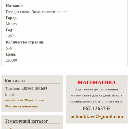
Название:
Гроздья гнева. Зима тревоги нашей.
Город:
Минск
Год:
1987
Количеcтво страниц:
638
Цена:
283,00
Контакти
МАТЕМАТИКА
+38(099) 3862655
Телефон:
підготовка до тестування;
E-mail:
математика для студентів всіх
magakadem7@gmail.com
спеціальностей, в т. ч. мехмату
Форма замовлення
067-1363735
acbookkiev@gmail.com
Тематичний каталог