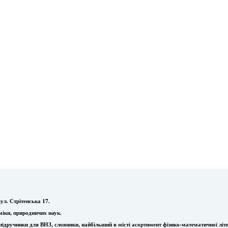
ул. Стрітенська 17.
міки, природничих наук.
ї, підручники для ВНЗ, словники, найбільший в місті асортимент фізико-математичної літ