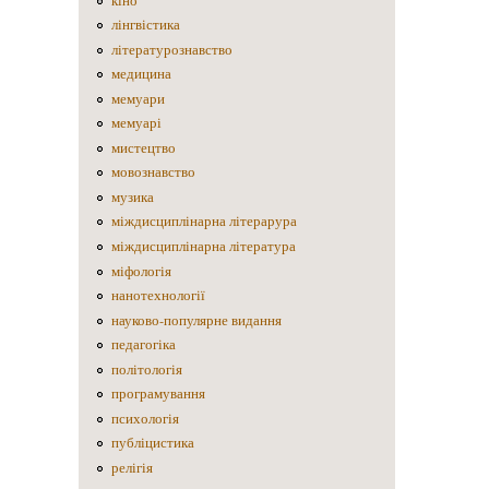
кіно
лінгвістика
літературознавство
медицина
мемуари
мемуарі
мистецтво
мовознавство
музика
міждисциплінарна літерарура
міждисциплінарна література
міфологія
нанотехнології
науково-популярне видання
педагогіка
політологія
програмування
психологія
публіцистика
релігія