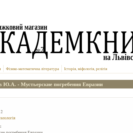
я
Фізико-математична література
Історія, міфологія, релігія
 Ю.А. - Мустьерские погребения Евразии
12
рхеологія
е:
кие погребения Евразии