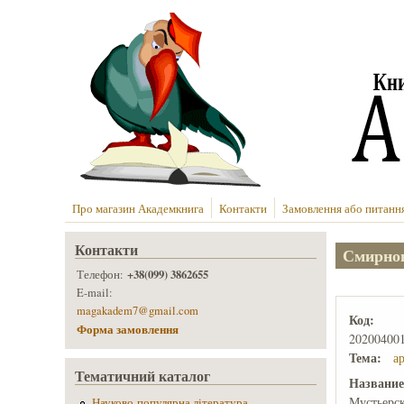
Перейти до основного вмісту
Про магазин Академкнига
Контакти
Замовлення або питанн
Контакти
Смирнов
+38(099) 3862655
Телефон:
E-mail:
magakadem7@gmail.com
Код:
Форма замовлення
20200400
Тема:
а
Тематичний каталог
Названи
Мустьерс
Науково-популярна література