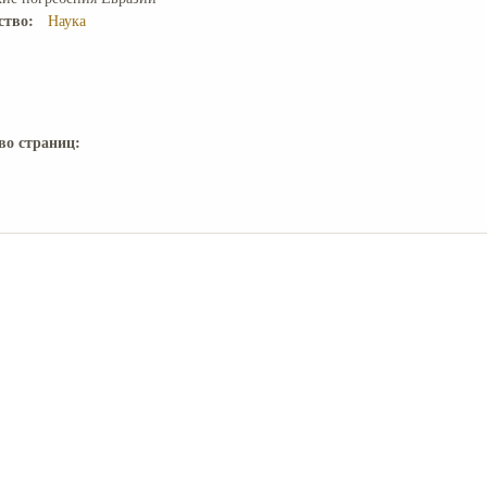
ство:
Наука
во страниц: