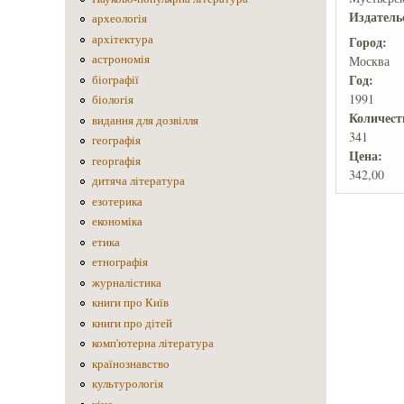
Издатель
археологія
архітектура
Город:
астрономія
Москва
Год:
біографії
1991
біологія
Количеcт
видання для дозвілля
341
географія
Цена:
георгафія
342,00
дитяча література
езотерика
економіка
етика
етнографія
журналістика
книги про Київ
книги про дітей
комп'ютерна література
країнознавство
культурологія