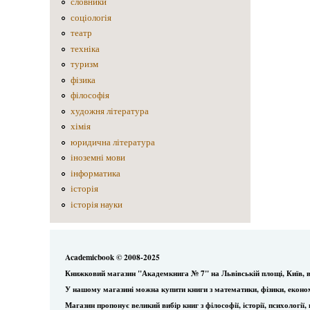
словники
соціологія
театр
техніка
туризм
фізика
філософія
художня література
хімія
юридична література
іноземні мови
інформатика
історія
історія науки
Academicbook © 2008-2025
Книжковий магазин "Академкнига № 7" на Львівській площі, Київ, в
У нашому магазині можна купити книги з математики, фізики, еконо
Магазин пропонує великий вибір книг з філософії, історії, психологі