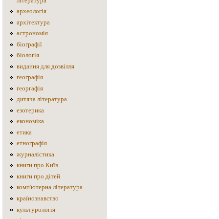
література
археологія
архітектура
астрономія
біографії
біологія
видання для дозвілля
географія
георгафія
дитяча література
езотерика
економіка
етика
етнографія
журналістика
книги про Київ
книги про дітей
комп'ютерна література
країнознавство
культурологія