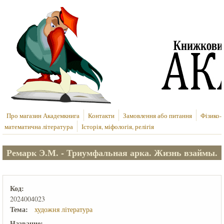
Перейти до основного вмісту
Про магазин Академкнига
Контакти
Замовлення або питання
Фізико-
математична література
Історія, міфологія, релігія
Ремарк Э.М. - Триумфальная арка. Жизнь взаймы.
Код:
2024004023
Тема:
художня література
Название: