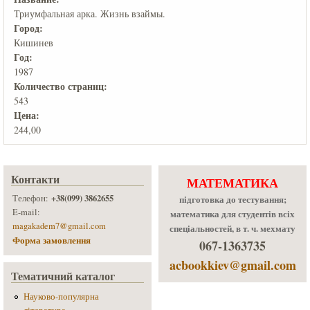
Триумфальная арка. Жизнь взаймы.
Город:
Кишинев
Год:
1987
Количеcтво страниц:
543
Цена:
244,00
Контакти
МАТЕМАТИКА
+38(099) 3862655
Телефон:
підготовка до тестування;
E-mail:
математика для студентів всіх
magakadem7@gmail.com
спеціальностей, в т. ч. мехмату
Форма замовлення
067-1363735
acbookkiev@gmail.com
Тематичний каталог
Науково-популярна