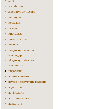
кіно
лінгвістика
літературознавство
медицина
мемуари
мемуарі
мистецтво
мовознавство
музика
міждисциплінарна
літерарура
міждисциплінарна
література
міфологія
нанотехнології
науково-популярне видання
педагогіка
політологія
програмування
психологія
публіцистика