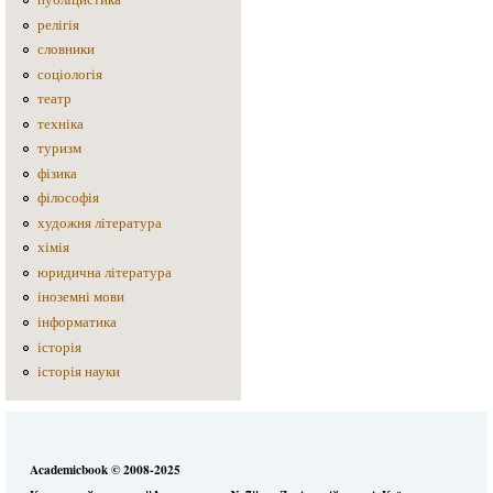
релігія
словники
соціологія
театр
техніка
туризм
фізика
філософія
художня література
хімія
юридична література
іноземні мови
інформатика
історія
історія науки
Academicbook © 2008-2025