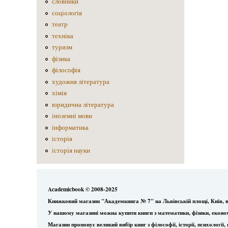
словники
соціологія
театр
техніка
туризм
фізика
філософія
художня література
хімія
юридична література
іноземні мови
інформатика
історія
історія науки
Academicbook © 2008-2025
Книжковий магазин "Академкнига № 7" на Львівській площі, Київ, в
У нашому магазині можна купити книги з математики, фізики, еконо
Магазин пропонує великий вибір книг з філософії, історії, психологі