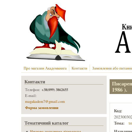
Перейти до основного вмісту
Про магазин Академкнига
Контакти
Замовлення або питанн
Контакти
Писарен
1986 ).
+38(099) 3862655
Телефон:
E-mail:
magakadem7@gmail.com
Форма замовлення
Код:
20230030
Тематичний каталог
Тема:
т
Названи
Науково-популярна література