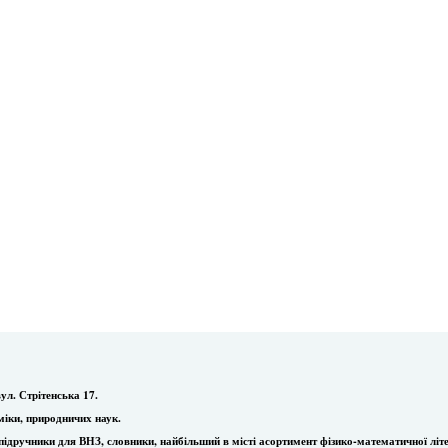
ул. Стрітенська 17.
міки, природничих наук.
ї, підручники для ВНЗ, словники, найбільший в місті асортимент фізико-математичної літ