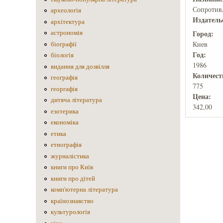
Сопротивл
археологія
Издатель
архітектура
астрономія
Город:
Киев
біографії
Год:
біологія
1986
видання для дозвілля
Количеcт
географія
775
георгафія
Цена:
дитяча література
342,00
езотерика
економіка
етика
етнографія
журналістика
книги про Київ
книги про дітей
комп'ютерна література
країнознавство
культурологія