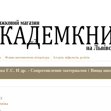
я
Фізико-математична література
Історія, міфологія, релігія
ко Г.С. И др. - Сопротивление материалов ( Вища шк
23
ехніка
е: