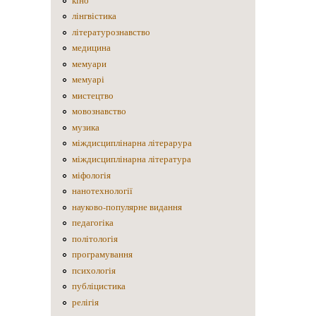
кіно
лінгвістика
літературознавство
медицина
мемуари
мемуарі
мистецтво
мовознавство
музика
міждисциплінарна літерарура
міждисциплінарна література
міфологія
нанотехнології
науково-популярне видання
педагогіка
політологія
програмування
психологія
публіцистика
релігія