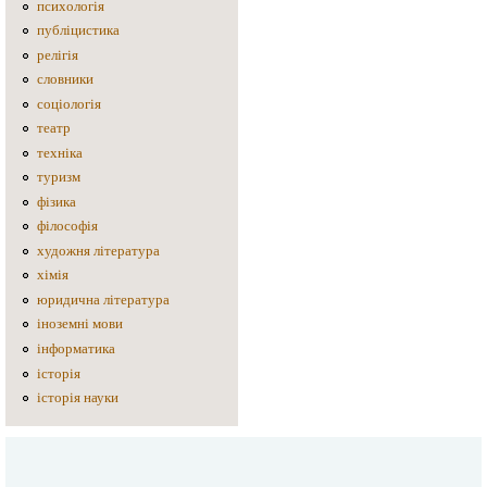
психологія
публіцистика
релігія
словники
соціологія
театр
техніка
туризм
фізика
філософія
художня література
хімія
юридична література
іноземні мови
інформатика
історія
історія науки