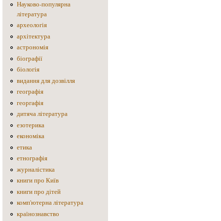
Науково-популярна
література
археологія
архітектура
астрономія
біографії
біологія
видання для дозвілля
географія
георгафія
дитяча література
езотерика
економіка
етика
етнографія
журналістика
книги про Київ
книги про дітей
комп'ютерна література
країнознавство