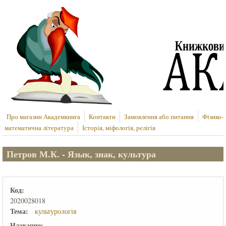
Перейти до основного вмісту
Про магазин Академкнига
Контакти
Замовлення або питання
Фізико-
математична література
Історія, міфологія, релігія
Петров М.К. - Язык, знак, культура
Код:
2020028018
Тема:
культурологія
Название: