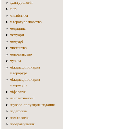
культурологія
кіно
лінгвістика
літературознавство
медицина
мемуари
мемуарі
мистецтво
мовознавство
музика
міждисциплінарна
літерарура
міждисциплінарна
література
міфологія
нанотехнології
науково-популярне видання
педагогіка
політологія
програмування