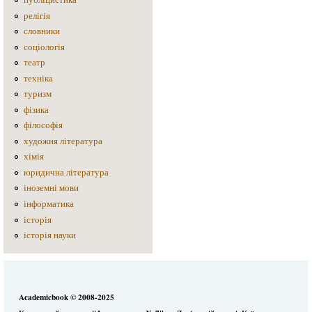
релігія
словники
соціологія
театр
техніка
туризм
фізика
філософія
художня література
хімія
юридична література
іноземні мови
інформатика
історія
історія науки
Academicbook © 2008-2025