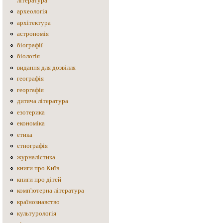
література
археологія
архітектура
астрономія
біографії
біологія
видання для дозвілля
географія
георгафія
дитяча література
езотерика
економіка
етика
етнографія
журналістика
книги про Київ
книги про дітей
комп'ютерна література
країнознавство
культурологія