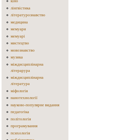
кіно
лінгвістика
літературознавство
медицина
мемуари
мемуарі
мистецтво
мовознавство
музика
міждисциплінарна
літерарура
міждисциплінарна
література
міфологія
нанотехнології
науково-популярне видання
педагогіка
політологія
програмування
психологія
публіцистика