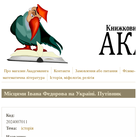
Перейти до основного вмісту
Про магазин Академкнига
Контакти
Замовлення або питання
Фізико-
математична література
Історія, міфологія, релігія
Місцями Івана Федорова на Україні. Путівник
Код:
2024007011
Тема:
історія
Название: