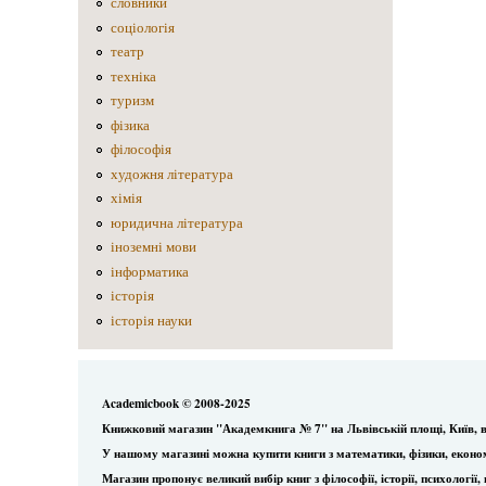
словники
соціологія
театр
техніка
туризм
фізика
філософія
художня література
хімія
юридична література
іноземні мови
інформатика
історія
історія науки
Academicbook © 2008-2025
Книжковий магазин "Академкнига № 7" на Львівській площі, Київ, в
У нашому магазині можна купити книги з математики, фізики, еконо
Магазин пропонує великий вибір книг з філософії, історії, психологі