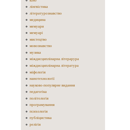
кіно
лінгвістика
літературознавство
медицина
мемуари
мемуарі
мистецтво
мовознавство
музика
міждисциплінарна літерарура
міждисциплінарна література
міфологія
нанотехнології
науково-популярне видання
педагогіка
політологія
програмування
психологія
публіцистика
релігія