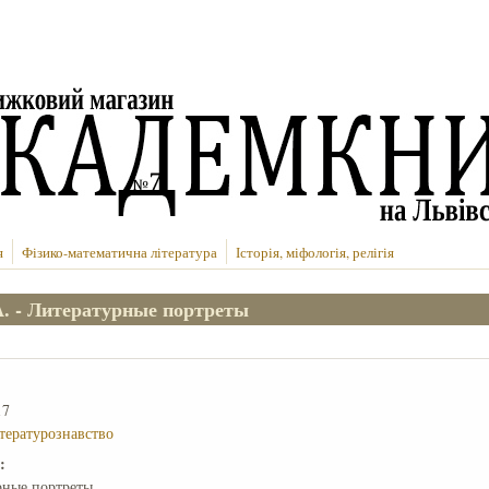
я
Фізико-математична література
Історія, міфологія, релігія
. - Литературные портреты
17
ітературознавство
е:
рные портреты