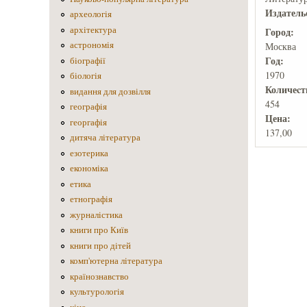
Издатель
археологія
архітектура
Город:
астрономія
Москва
Год:
біографії
1970
біологія
Количеcт
видання для дозвілля
454
географія
Цена:
георгафія
137,00
дитяча література
езотерика
економіка
етика
етнографія
журналістика
книги про Київ
книги про дітей
комп'ютерна література
країнознавство
культурологія