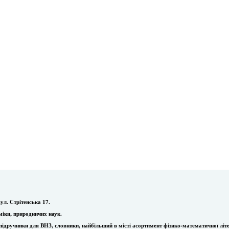
ул. Стрітенська 17.
міки, природничих наук.
ї, підручники для ВНЗ, словники, найбільший в місті асортимент фізико-математичної літ