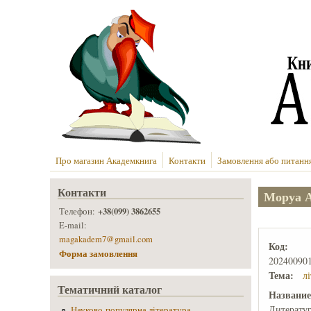
Перейти до основного вмісту
Про магазин Академкнига
Контакти
Замовлення або питанн
Контакти
Моруа А
+38(099) 3862655
Телефон:
E-mail:
magakadem7@gmail.com
Код:
Форма замовлення
20240090
Тема:
л
Тематичний каталог
Названи
Литерату
Науково-популярна література