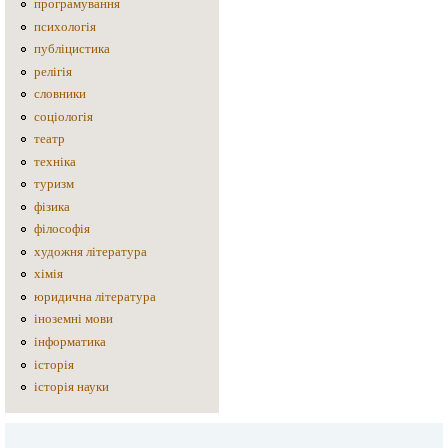
програмування
психологія
публіцистика
релігія
словники
соціологія
театр
техніка
туризм
фізика
філософія
художня література
хімія
юридична література
іноземні мови
інформатика
історія
історія науки