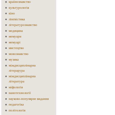
країнознавство
культурологія
кіно
лінгвістика
літературознавство
медицина
мемуари
мемуарі
мистецтво
мовознавство
музика
міждисциплінарна
літерарура
міждисциплінарна
література
міфологія
нанотехнології
науково-популярне видання
педагогіка
політологія