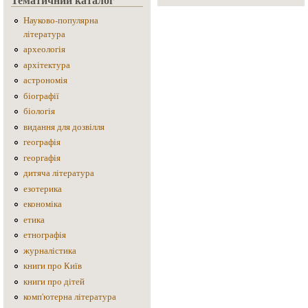
Науково-популярна
література
археологія
архітектура
астрономія
біографії
біологія
видання для дозвілля
географія
георгафія
дитяча література
езотерика
економіка
етика
етнографія
журналістика
книги про Київ
книги про дітей
комп'ютерна література