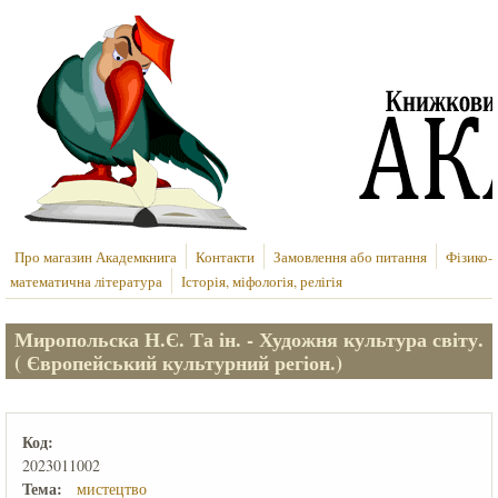
Перейти до основного вмісту
Про магазин Академкнига
Контакти
Замовлення або питання
Фізико-
математична література
Історія, міфологія, релігія
Миропольска Н.Є. Та ін. - Художня культура світу.
( Європейський культурний регіон.)
Код:
2023011002
Тема:
мистецтво