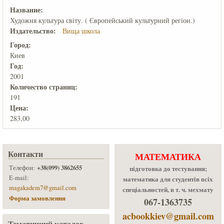
Название:
Художня культура світу. ( Європейський культурний регіон.)
Издательство:
Вища школа
Город:
Киев
Год:
2001
Количеcтво страниц:
191
Цена:
283,00
Контакти
МАТЕМАТИКА
+38(099) 3862655
Телефон:
підготовка до тестування;
E-mail:
математика для студентів всіх
magakadem7@gmail.com
спеціальностей, в т. ч. мехмату
Форма замовлення
067-1363735
acbookkiev@gmail.com
Тематичний каталог