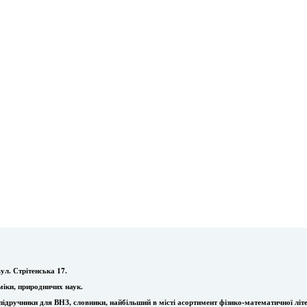
ул. Стрітенська 17.
міки, природничих наук.
ї, підручники для ВНЗ, словники, найбільший в місті асортимент фізико-математичної літ