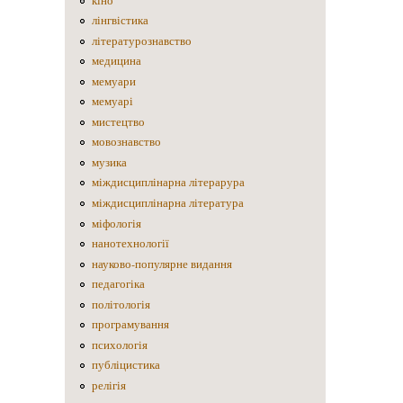
кіно
лінгвістика
літературознавство
медицина
мемуари
мемуарі
мистецтво
мовознавство
музика
міждисциплінарна літерарура
міждисциплінарна література
міфологія
нанотехнології
науково-популярне видання
педагогіка
політологія
програмування
психологія
публіцистика
релігія