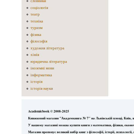
словники
соціологія
театр
техніка
туризм
фізика
філософія
художня література
хімія
юридична література
іноземні мови
інформатика
історія
історія науки
Academicbook © 2008-2025
Книжковий магазин "Академкнига № 7" на Львівській площі, Київ, в
У нашому магазині можна купити книги з математики, фізики, еконо
Магазин пропонує великий вибір книг з філософії, історії, психологі