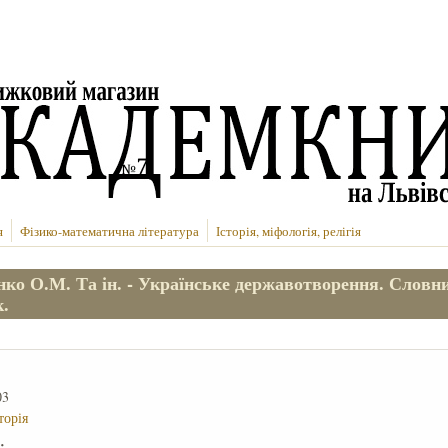
я
Фізико-математична література
Історія, міфологія, релігія
ко О.М. Та ін. - Українське державотворення. Словн
к.
03
торія
е: