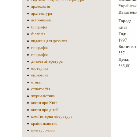
Українськ
археологія
Издатель
архітектура
астрономія
Город:
Киев
біографії
Год:
біологія
1997
видання для дозвілля
Количеcт
географія
557
георгафія
Цена:
дитяча література
585,00
езотерика
економіка
етика
етнографія
журналістика
книги про Київ
книги про дітей
комп'ютерна література
країнознавство
культурологія