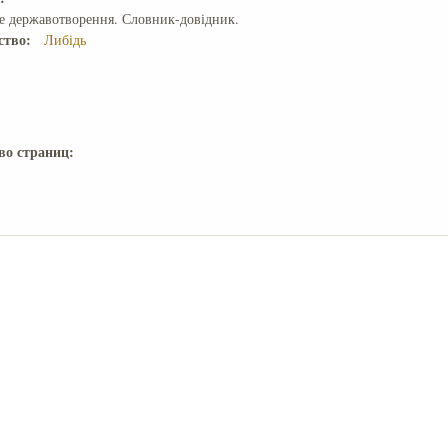
е державотворення. Словник-довідник.
ство:
Либідь
во страниц: