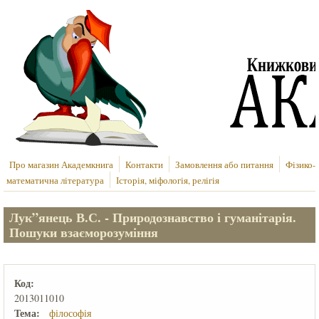
Перейти до основного вмісту
Про магазин Академкнига
Контакти
Замовлення або питання
Фізико-
математична література
Історія, міфологія, релігія
Лук”янець В.С. - Природознавство і гуманітарія.
Пошуки взаєморозуміння
Код:
2013011010
Тема:
філософія