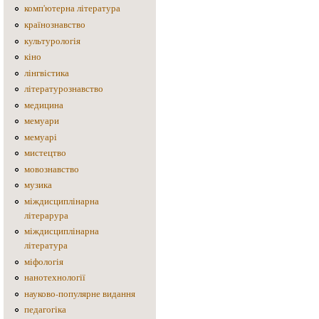
комп'ютерна література
країнознавство
культурологія
кіно
лінгвістика
літературознавство
медицина
мемуари
мемуарі
мистецтво
мовознавство
музика
міждисциплінарна
літерарура
міждисциплінарна
література
міфологія
нанотехнології
науково-популярне видання
педагогіка