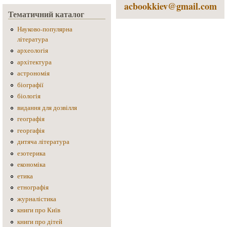
acbookkiev@gmail.com
Тематичний каталог
Науково-популярна
література
археологія
архітектура
астрономія
біографії
біологія
видання для дозвілля
географія
георгафія
дитяча література
езотерика
економіка
етика
етнографія
журналістика
книги про Київ
книги про дітей