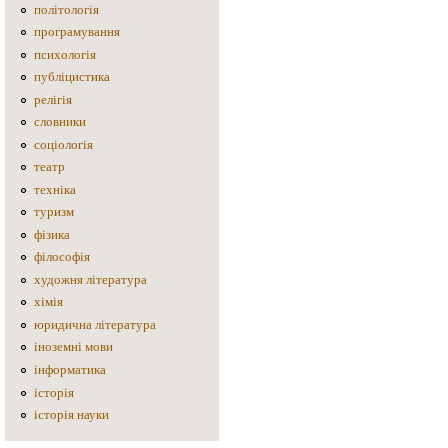
політологія
програмування
психологія
публіцистика
релігія
словники
соціологія
театр
техніка
туризм
фізика
філософія
художня література
хімія
юридична література
іноземні мови
інформатика
історія
історія науки