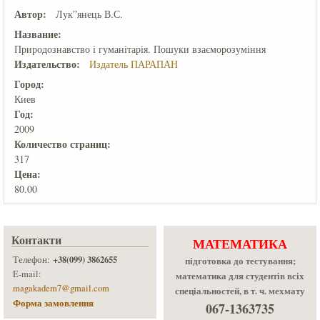
Автор:
Лук”янець В.С.
Название:
Природознавство і гуманітарія. Пошуки взаєморозуміння
Издательство:
Издатель ПАРАПАН
Город:
Киев
Год:
2009
Количеcтво страниц:
317
Цена:
80.00
Контакти
МАТЕМАТИКА
+38(099) 3862655
Телефон:
підготовка до тестування;
E-mail:
математика для студентів всіх
magakadem7@gmail.com
спеціальностей, в т. ч. мехмату
Форма замовлення
067-1363735