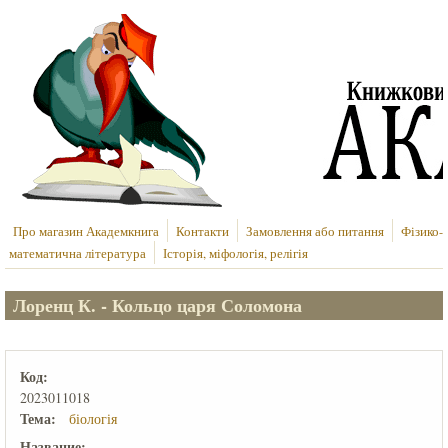
Перейти до основного вмісту
Про магазин Академкнига
Контакти
Замовлення або питання
Фізико-
математична література
Історія, міфологія, релігія
Лоренц К. - Кольцо царя Соломона
Код:
2023011018
Тема:
біологія
Название: