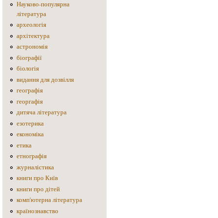
Науково-популярна
література
археологія
архітектура
астрономія
біографії
біологія
видання для дозвілля
географія
георгафія
дитяча література
езотерика
економіка
етика
етнографія
журналістика
книги про Київ
книги про дітей
комп'ютерна література
країнознавство