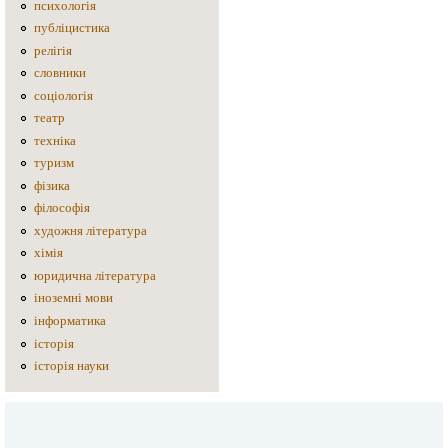
психологія
публіцистика
релігія
словники
соціологія
театр
техніка
туризм
фізика
філософія
художня література
хімія
юридична література
іноземні мови
інформатика
історія
історія науки