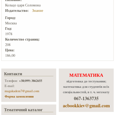
Кольцо царя Соломона
Издательство:
Знание
Город:
Москва
Год:
1978
Количеcтво страниц:
208
Цена:
186,00
Контакти
МАТЕМАТИКА
+38(099) 3862655
Телефон:
підготовка до тестування;
E-mail:
математика для студентів всіх
magakadem7@gmail.com
спеціальностей, в т. ч. мехмату
Форма замовлення
067-1363735
acbookkiev@gmail.com
Тематичний каталог