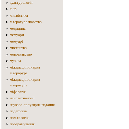
культурологія
кіно
лінгвістика
літературознавство
медицина
мемуари
мемуарі
мистецтво
мовознавство
музика
міждисциплінарна
літерарура
міждисциплінарна
література
міфологія
нанотехнології
науково-популярне видання
педагогіка
політологія
програмування