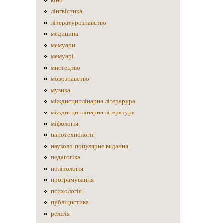
кіно
лінгвістика
літературознавство
медицина
мемуари
мемуарі
мистецтво
мовознавство
музика
міждисциплінарна літерарура
міждисциплінарна література
міфологія
нанотехнології
науково-популярне видання
педагогіка
політологія
програмування
психологія
публіцистика
релігія