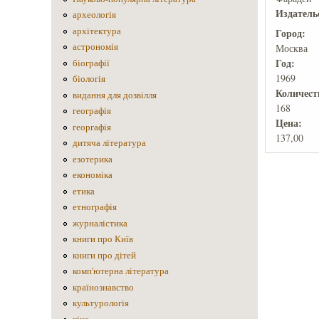
Издатель
археологія
архітектура
Город:
астрономія
Москва
Год:
біографії
1969
біологія
Количеcт
видання для дозвілля
168
географія
Цена:
георгафія
137,00
дитяча література
езотерика
економіка
етика
етнографія
журналістика
книги про Київ
книги про дітей
комп'ютерна література
країнознавство
культурологія