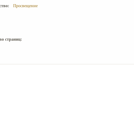
ство:
Просвещение
во страниц: