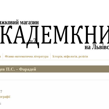
я
Фізико-математична література
Історія, міфологія, релігія
ев П.С. - Фарадей
27
іографії
е: