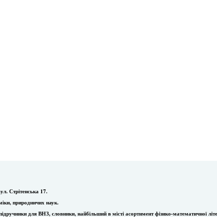
ул. Стрітенська 17.
міки, природничих наук.
ї, підручники для ВНЗ, словники, найбільший в місті асортимент фізико-математичної літ