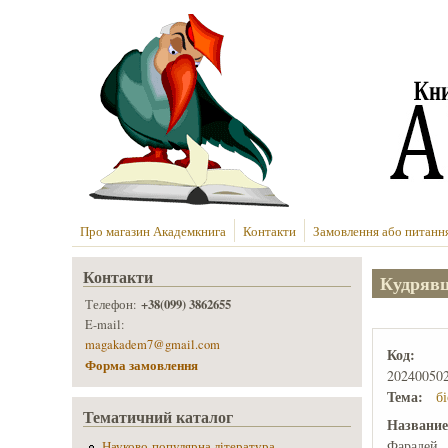
Перейти до основного вмісту
Про магазин Академкнига
Контакти
Замовлення або питанн
Контакти
Кудрявц
+38(099) 3862655
Телефон:
E-mail:
magakadem7@gmail.com
Код:
Форма замовлення
20240050
Тема:
б
Тематичний каталог
Названи
Фарадей
Науково-популярна література