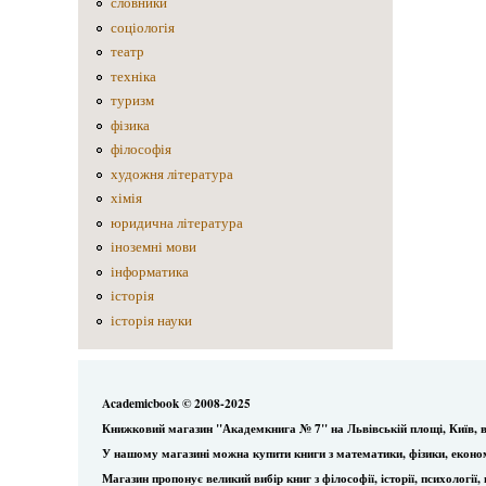
словники
соціологія
театр
техніка
туризм
фізика
філософія
художня література
хімія
юридична література
іноземні мови
інформатика
історія
історія науки
Academicbook © 2008-2025
Книжковий магазин "Академкнига № 7" на Львівській площі, Київ, в
У нашому магазині можна купити книги з математики, фізики, еконо
Магазин пропонує великий вибір книг з філософії, історії, психологі