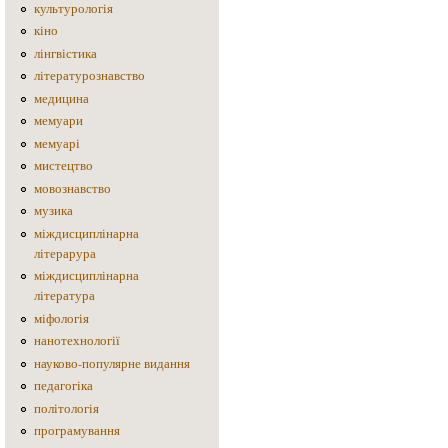
культурологія
кіно
лінгвістика
літературознавство
медицина
мемуари
мемуарі
мистецтво
мовознавство
музика
міждисциплінарна
літерарура
міждисциплінарна
література
міфологія
нанотехнології
науково-популярне видання
педагогіка
політологія
програмування