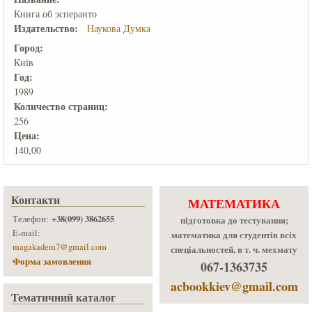
Книга об эсперанто
Издательство:
Наукова Думка
Город:
Київ
Год:
1989
Количеcтво страниц:
256
Цена:
140,00
Контакти
МАТЕМАТИКА
+38(099) 3862655
Телефон:
підготовка до тестування;
E-mail:
математика для студентів всіх
magakadem7@gmail.com
спеціальностей, в т. ч. мехмату
Форма замовлення
067-1363735
acbookkiev@gmail.com
Тематичний каталог