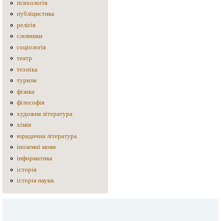
психологія
публіцистика
релігія
словники
соціологія
театр
техніка
туризм
фізика
філософія
художня література
хімія
юридична література
іноземні мови
інформатика
історія
історія науки