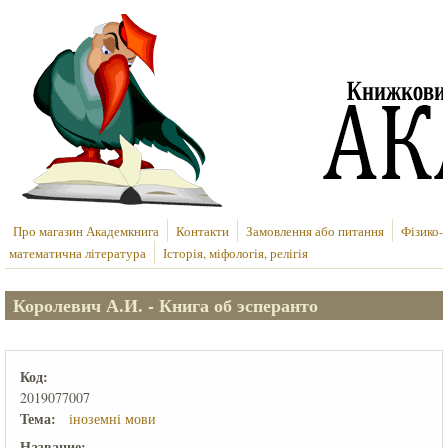
Перейти до основного вмісту
Про магазин Академкнига
Контакти
Замовлення або питання
Фізико-
математична література
Історія, міфологія, релігія
Королевич А.И. - Книга об эсперанто
Код:
2019077007
Тема:
іноземні мови
Название: