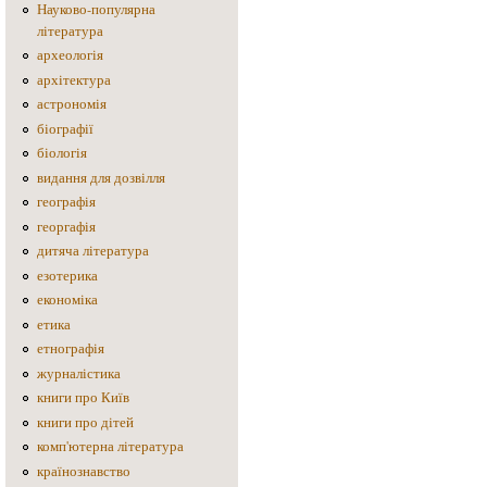
Науково-популярна
література
археологія
архітектура
астрономія
біографії
біологія
видання для дозвілля
географія
георгафія
дитяча література
езотерика
економіка
етика
етнографія
журналістика
книги про Київ
книги про дітей
комп'ютерна література
країнознавство