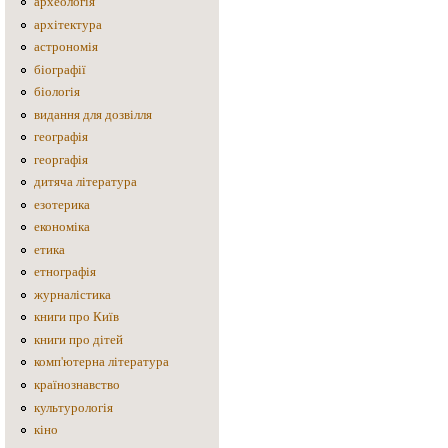
археологія
архітектура
астрономія
біографії
біологія
видання для дозвілля
географія
георгафія
дитяча література
езотерика
економіка
етика
етнографія
журналістика
книги про Київ
книги про дітей
комп'ютерна література
країнознавство
культурологія
кіно