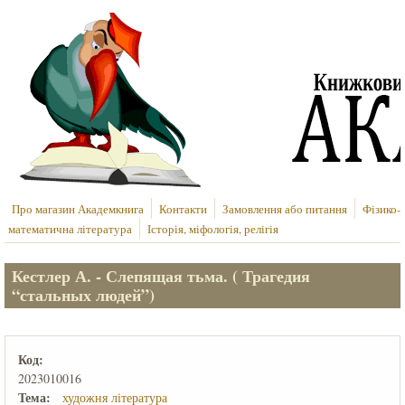
Перейти до основного вмісту
Про магазин Академкнига
Контакти
Замовлення або питання
Фізико-
математична література
Історія, міфологія, релігія
Кестлер А. - Слепящая тьма. ( Трагедия
“стальных людей”)
Код:
2023010016
Тема:
художня література