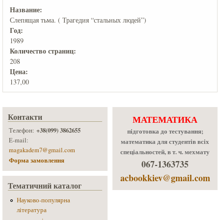
Название:
Слепящая тьма. ( Трагедия “стальных людей”)
Год:
1989
Количеcтво страниц:
208
Цена:
137,00
Контакти
МАТЕМАТИКА
+38(099) 3862655
Телефон:
підготовка до тестування;
E-mail:
математика для студентів всіх
magakadem7@gmail.com
спеціальностей, в т. ч. мехмату
Форма замовлення
067-1363735
acbookkiev@gmail.com
Тематичний каталог
Науково-популярна
література