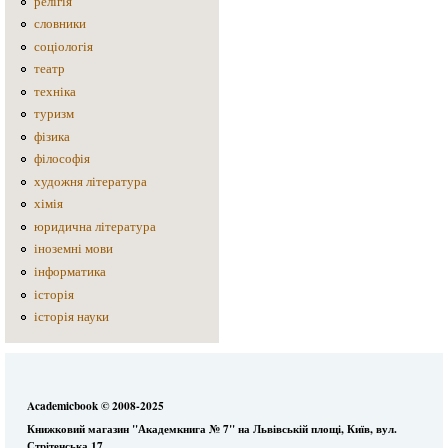
релігія
словники
соціологія
театр
техніка
туризм
фізика
філософія
художня література
хімія
юридична література
іноземні мови
інформатика
історія
історія науки
Academicbook © 2008-2025
Книжковий магазин "Академкнига № 7" на Львівській площі, Київ, вул.
Стрітенська 17.