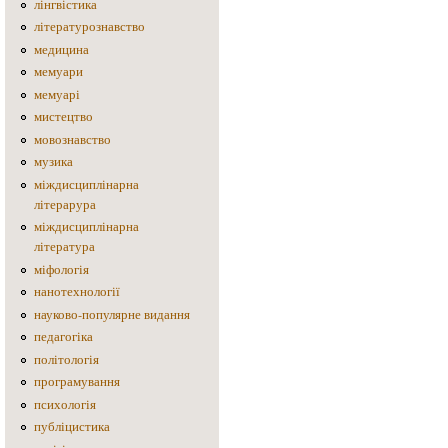
лінгвістика
літературознавство
медицина
мемуари
мемуарі
мистецтво
мовознавство
музика
міждисциплінарна
літерарура
міждисциплінарна
література
міфологія
нанотехнології
науково-популярне видання
педагогіка
політологія
програмування
психологія
публіцистика