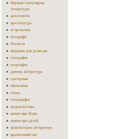
Науково-популярна
література
археологія
архітектура
астрономія
біографії
біологія
видання для дозвілля
географія
георгафія
дитяча література
езотерика
економіка
етика
етнографія
журналістика
книги про Київ
книги про дітей
комп'ютерна література
країнознавство