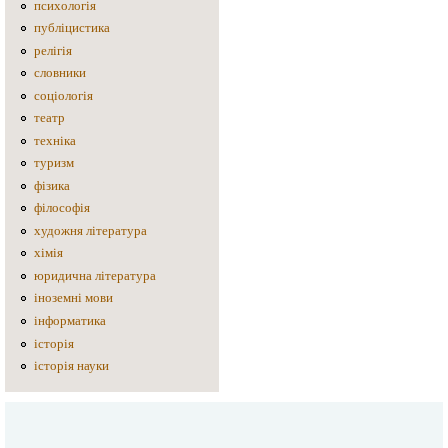
психологія
публіцистика
релігія
словники
соціологія
театр
техніка
туризм
фізика
філософія
художня література
хімія
юридична література
іноземні мови
інформатика
історія
історія науки