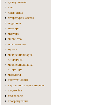
культурологія
кіно
лінгвістика
літературознавство
медицина
мемуари
мемуарі
мистецтво
мовознавство
музика
міждисциплінарна
літерарура
міждисциплінарна
література
міфологія
нанотехнології
науково-популярне видання
педагогіка
політологія
програмування