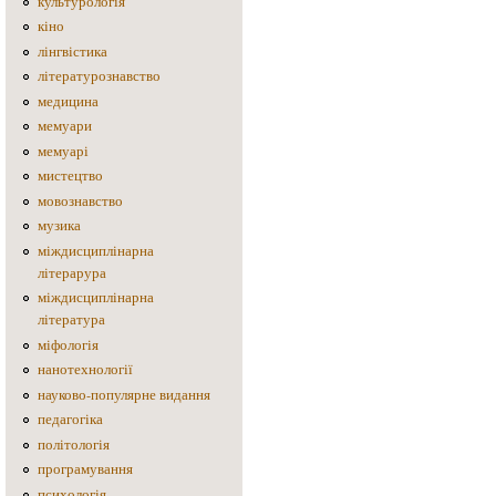
культурологія
кіно
лінгвістика
літературознавство
медицина
мемуари
мемуарі
мистецтво
мовознавство
музика
міждисциплінарна
літерарура
міждисциплінарна
література
міфологія
нанотехнології
науково-популярне видання
педагогіка
політологія
програмування
психологія