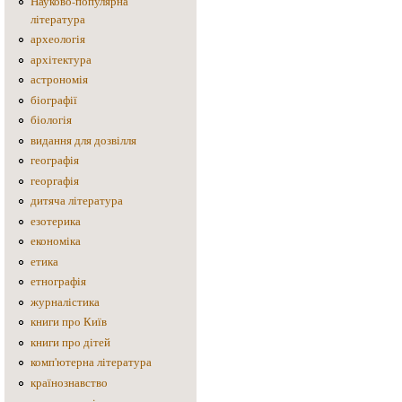
Науково-популярна
література
археологія
архітектура
астрономія
біографії
біологія
видання для дозвілля
географія
георгафія
дитяча література
езотерика
економіка
етика
етнографія
журналістика
книги про Київ
книги про дітей
комп'ютерна література
країнознавство