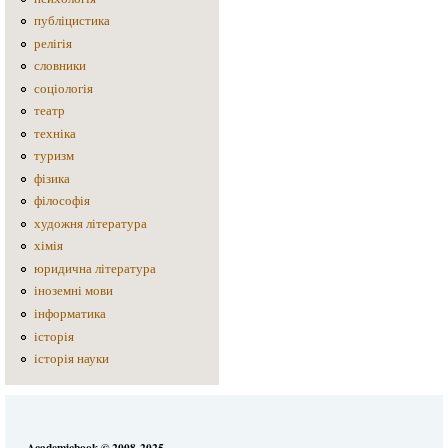
публіцистика
релігія
словники
соціологія
театр
техніка
туризм
фізика
філософія
художня література
хімія
юридична література
іноземні мови
інформатика
історія
історія науки
Academicbook © 2008-2025