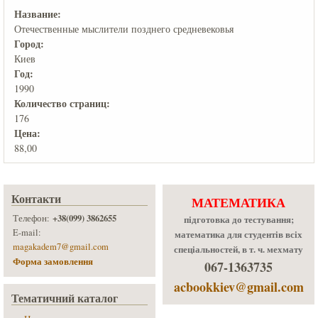
Название:
Отечественные мыслители позднего средневековья
Город:
Киев
Год:
1990
Количеcтво страниц:
176
Цена:
88,00
Контакти
МАТЕМАТИКА
+38(099) 3862655
Телефон:
підготовка до тестування;
E-mail:
математика для студентів всіх
magakadem7@gmail.com
спеціальностей, в т. ч. мехмату
Форма замовлення
067-1363735
acbookkiev@gmail.com
Тематичний каталог