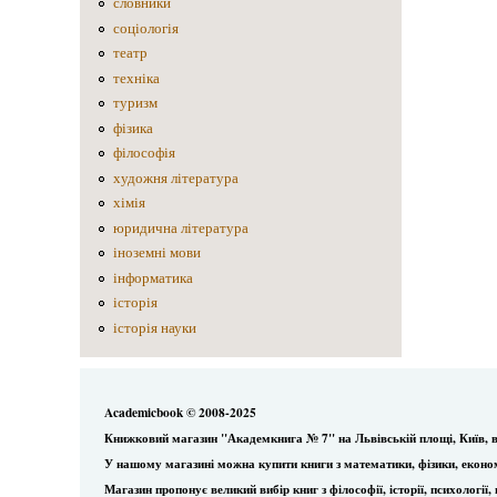
словники
соціологія
театр
техніка
туризм
фізика
філософія
художня література
хімія
юридична література
іноземні мови
інформатика
історія
історія науки
Academicbook © 2008-2025
Книжковий магазин "Академкнига № 7" на Львівській площі, Київ, в
У нашому магазині можна купити книги з математики, фізики, еконо
Магазин пропонує великий вибір книг з філософії, історії, психологі