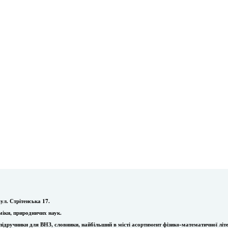
ул. Стрітенська 17.
міки, природничих наук.
ї, підручники для ВНЗ, словники, найбільший в місті асортимент фізико-математичної літ