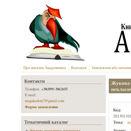
Перейти до основного вмісту
Про магазин Академкнига
Контакти
Замовлення або питанн
Контакти
Жукова 
некласи
+38(099) 3862655
Телефон:
E-mail:
magakadem7@gmail.com
Форма замовлення
Код:
20130110
Тематичний каталог
Тема:
к
Автор:
Науково-популярна література