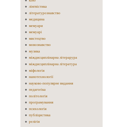
кіно
лінгвістика
літературознавство
медицина
мемуари
мемуарі
мистецтво
мовознавство
музика
міждисциплінарна літерарура
міждисциплінарна література
міфологія
нанотехнології
науково-популярне видання
педагогіка
політологія
програмування
психологія
публіцистика
релігія