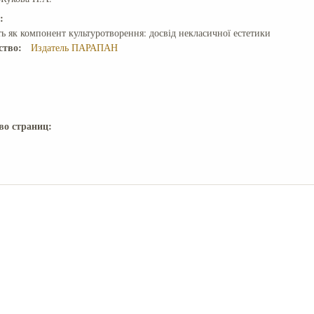
е:
ть як компонент культуротворення: досвід некласичної естетики
ство:
Издатель ПАРАПАН
во страниц: