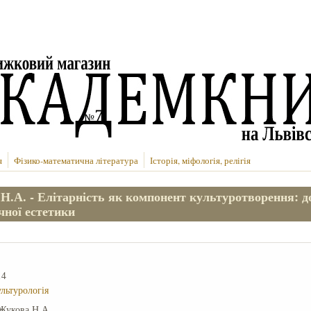
я
Фізико-математична література
Історія, міфологія, релігія
Н.А. - Елітарність як компонент культуротворення: д
чної естетики
14
ультурологія
Жукова Н.А.