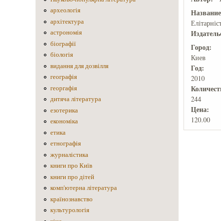
археологія
Названи
архітектура
Елітарніс
астрономія
Издатель
біографії
Город:
біологія
Киев
видання для дозвілля
Год:
географія
2010
Количеcт
георгафія
244
дитяча література
Цена:
езотерика
120.00
економіка
етика
етнографія
журналістика
книги про Київ
книги про дітей
комп'ютерна література
країнознавство
культурологія