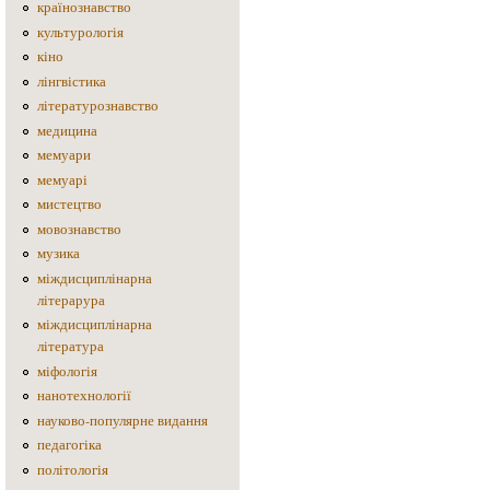
країнознавство
культурологія
кіно
лінгвістика
літературознавство
медицина
мемуари
мемуарі
мистецтво
мовознавство
музика
міждисциплінарна
літерарура
міждисциплінарна
література
міфологія
нанотехнології
науково-популярне видання
педагогіка
політологія