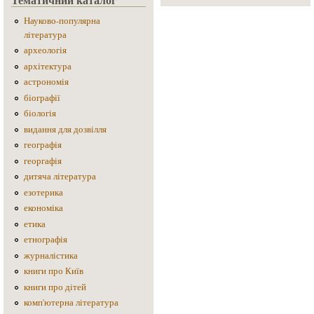
Науково-популярна
література
археологія
архітектура
астрономія
біографії
біологія
видання для дозвілля
географія
георгафія
дитяча література
езотерика
економіка
етика
етнографія
журналістика
книги про Київ
книги про дітей
комп'ютерна література