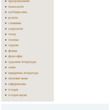
програмування
психологія
публіцистика
релігія
словники
соціологія
театр
техніка
туризм
фізика
філософія
художня література
хімія
юридична література
іноземні мови
інформатика
історія
історія науки