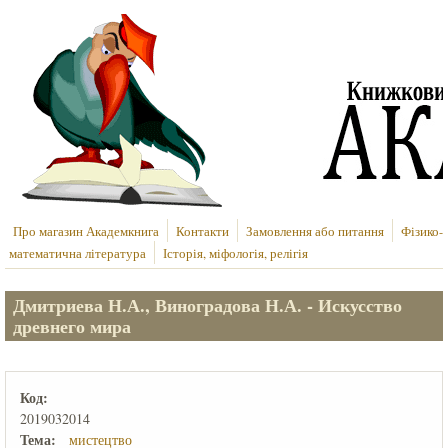
Перейти до основного вмісту
Про магазин Академкнига
Контакти
Замовлення або питання
Фізико-
математична література
Історія, міфологія, релігія
Дмитриева Н.А., Виноградова Н.А. - Искусство
древнего мира
Код:
2019032014
Тема:
мистецтво