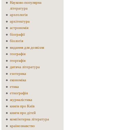
Науково-популярна
література
археологія
архітектура
астрономія
біографії
біологія
видання для дозвілля
географія
георгафія
дитяча література
езотерика
економіка
етика
етнографія
журналістика
книги про Київ
книги про дітей
комп'ютерна література
країнознавство