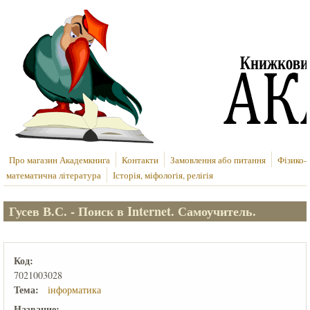
Перейти до основного вмісту
Про магазин Академкнига
Контакти
Замовлення або питання
Фізико-
математична література
Історія, міфологія, релігія
Гусев В.С. - Поиск в Internet. Самоучитель.
Код:
7021003028
Тема:
інформатика
Название: