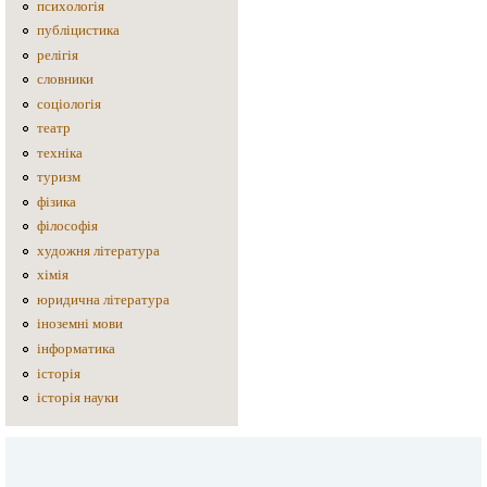
психологія
публіцистика
релігія
словники
соціологія
театр
техніка
туризм
фізика
філософія
художня література
хімія
юридична література
іноземні мови
інформатика
історія
історія науки