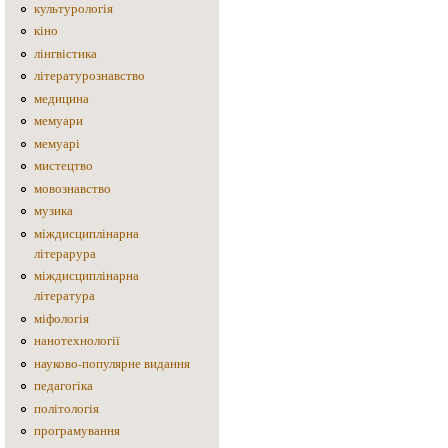
культурологія
кіно
лінгвістика
літературознавство
медицина
мемуари
мемуарі
мистецтво
мовознавство
музика
міждисциплінарна
літерарура
міждисциплінарна
література
міфологія
нанотехнології
науково-популярне видання
педагогіка
політологія
програмування