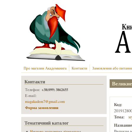
Перейти до основного вмісту
Про магазин Академкнига
Контакти
Замовлення або питанн
Контакти
Великие
+38(099) 3862655
Телефон:
E-mail:
magakadem7@gmail.com
Код:
Форма замовлення
20191280
Тема:
м
Тематичний каталог
Названи
Великие 
Науково-популярна література