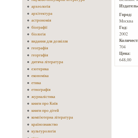
Издатель
археологія
архітектура
Город:
астрономія
Москва
Год:
біографії
2002
біологія
Количеcт
видання для дозвілля
704
географія
Цена:
георгафія
648,00
дитяча література
езотерика
економіка
етика
етнографія
журналістика
книги про Київ
книги про дітей
комп'ютерна література
країнознавство
культурологія