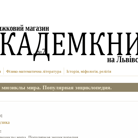
я
Фізико-математична література
Історія, міфологія, релігія
 мюзиклы мира. Популярная энциклопедия.
01
узика
е:
мюзиклы мира. Популярная энциклопедия.