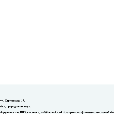
ул. Стрітенська 17.
міки, природничих наук.
ї, підручники для ВНЗ, словники, найбільший в місті асортимент фізико-математичної літ