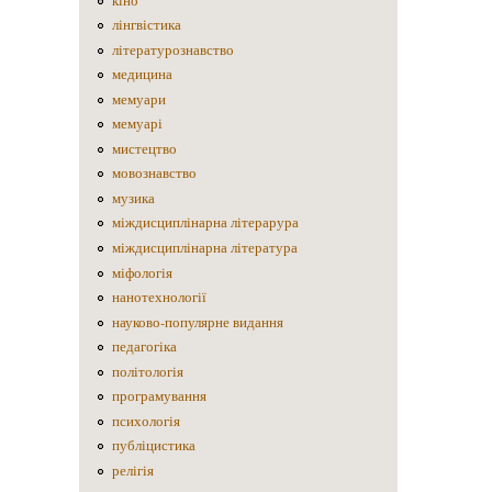
кіно
лінгвістика
літературознавство
медицина
мемуари
мемуарі
мистецтво
мовознавство
музика
міждисциплінарна літерарура
міждисциплінарна література
міфологія
нанотехнології
науково-популярне видання
педагогіка
політологія
програмування
психологія
публіцистика
релігія