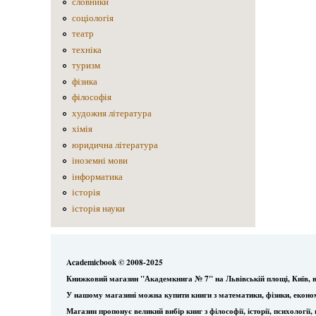
словники
соціологія
театр
техніка
туризм
фізика
філософія
художня література
хімія
юридична література
іноземні мови
інформатика
історія
історія науки
Academicbook © 2008-2025
Книжковий магазин "Академкнига № 7" на Львівській площі, Київ, в
У нашому магазині можна купити книги з математики, фізики, еконо
Магазин пропонує великий вибір книг з філософії, історії, психологі