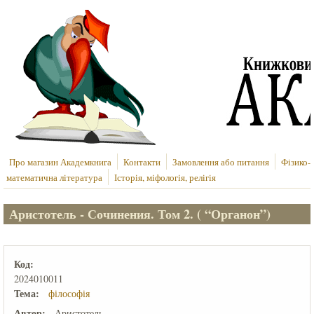
Перейти до основного вмісту
Про магазин Академкнига
Контакти
Замовлення або питання
Фізико-
математична література
Історія, міфологія, релігія
Аристотель - Сочинения. Том 2. ( “Органон”)
Код:
2024010011
Тема:
філософія
Автор:
Аристотель