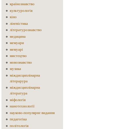
країнознавство
культурологія
кіно
лінгвістика
літературознавство
медицина
мемуари
мемуарі
мистецтво
мовознавство
музика
міждисциплінарна
літерарура
міждисциплінарна
література
міфологія
нанотехнології
науково-популярне видання
педагогіка
політологія