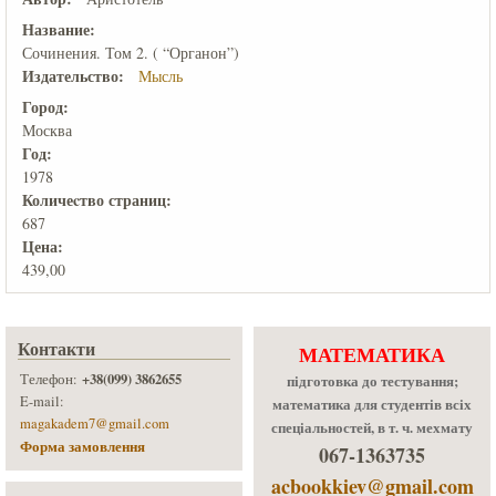
Название:
Сочинения. Том 2. ( “Органон”)
Издательство:
Мысль
Город:
Москва
Год:
1978
Количеcтво страниц:
687
Цена:
439,00
Контакти
МАТЕМАТИКА
+38(099) 3862655
Телефон:
підготовка до тестування;
E-mail:
математика для студентів всіх
magakadem7@gmail.com
спеціальностей, в т. ч. мехмату
Форма замовлення
067-1363735
acbookkiev@gmail.com