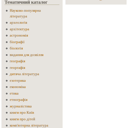
Тематичний каталог
Науково-популярна
література
археологія
архітектура
астрономія
біографії
біологія
видання для дозвілля
географія
георгафія
дитяча література
езотерика
економіка
етика
етнографія
журналістика
книги про Київ
книги про дітей
комп'ютерна література