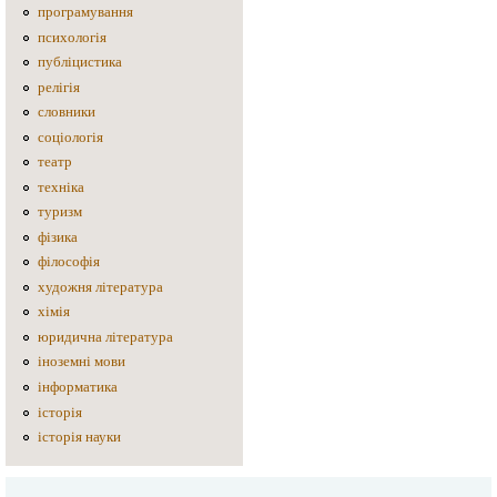
програмування
психологія
публіцистика
релігія
словники
соціологія
театр
техніка
туризм
фізика
філософія
художня література
хімія
юридична література
іноземні мови
інформатика
історія
історія науки