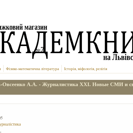
я
Фізико-математична література
Історія, міфологія, релігія
-Овсеенко А.А. - Журналистика ХХІ. Новые СМИ и с
05
урналістика
е: