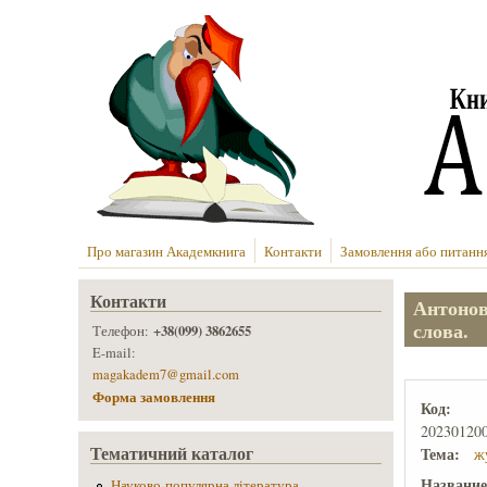
Перейти до основного вмісту
Про магазин Академкнига
Контакти
Замовлення або питанн
Контакти
Антонов
слова.
+38(099) 3862655
Телефон:
E-mail:
magakadem7@gmail.com
Форма замовлення
Код:
20230120
Тематичний каталог
Тема:
ж
Названи
Науково-популярна література