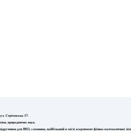
ул. Стрітенська 17.
міки, природничих наук.
ї, підручники для ВНЗ, словники, найбільший в місті асортимент фізико-математичної літ