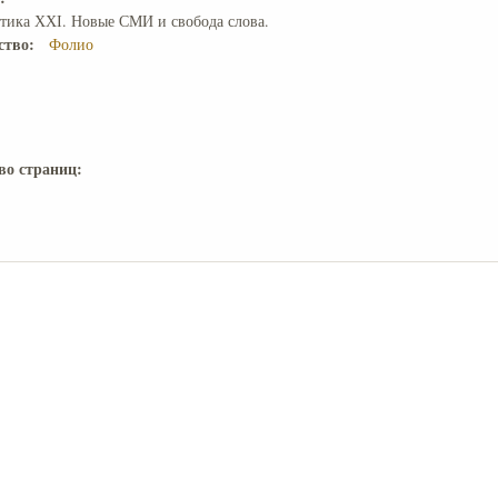
тика ХХІ. Новые СМИ и свобода слова.
ство:
Фолио
во страниц: