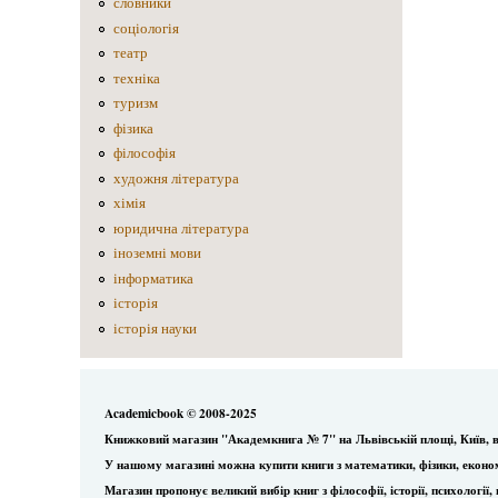
словники
соціологія
театр
техніка
туризм
фізика
філософія
художня література
хімія
юридична література
іноземні мови
інформатика
історія
історія науки
Academicbook © 2008-2025
Книжковий магазин "Академкнига № 7" на Львівській площі, Київ, в
У нашому магазині можна купити книги з математики, фізики, еконо
Магазин пропонує великий вибір книг з філософії, історії, психологі