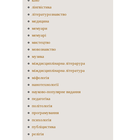
кіно
лінгвістика
літературознавство
медицина
мемуари
мемуарі
мистецтво
мовознавство
музика
міждисциплінарна літерарура
міждисциплінарна література
міфологія
нанотехнології
науково-популярне видання
педагогіка
політологія
програмування
психологія
публіцистика
релігія