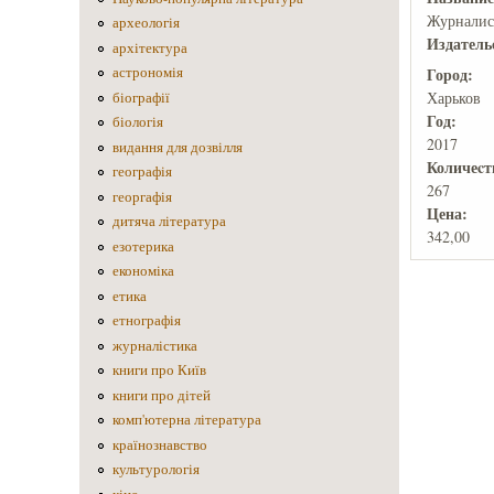
Журналис
археологія
Издатель
архітектура
астрономія
Город:
Харьков
біографії
Год:
біологія
2017
видання для дозвілля
Количеcт
географія
267
георгафія
Цена:
дитяча література
342,00
езотерика
економіка
етика
етнографія
журналістика
книги про Київ
книги про дітей
комп'ютерна література
країнознавство
культурологія